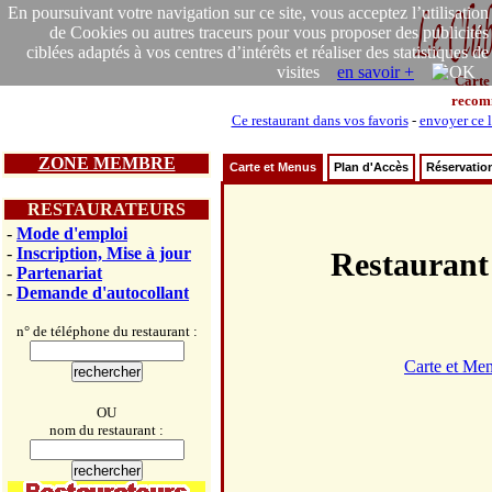
En poursuivant votre navigation sur ce site, vous acceptez l’utilisation
de Cookies ou autres traceurs pour vous proposer des publicités
ciblées adaptés à vos centres d’intérêts et réaliser des statistiques de
visites
en savoir +
Carte
recom
Ce restaurant dans vos favoris
-
envoyer ce l
ZONE MEMBRE
Carte et Menus
Plan d'Accès
Réservatio
RESTAURATEURS
-
Mode d'emploi
-
Inscription, Mise à jour
Restaura
-
Partenariat
-
Demande d'autocollant
n° de téléphone du restaurant :
Carte et Me
OU
nom du restaurant :