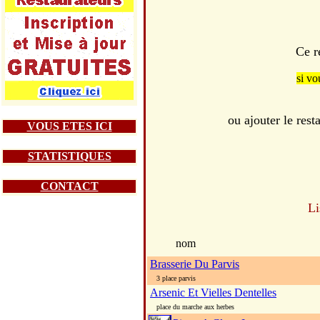
Ce r
si vo
ou ajouter le re
VOUS ETES ICI
STATISTIQUES
CONTACT
Li
nom
Brasserie Du Parvis
3 place parvis
Arsenic Et Vielles Dentelles
place du marche aux herbes