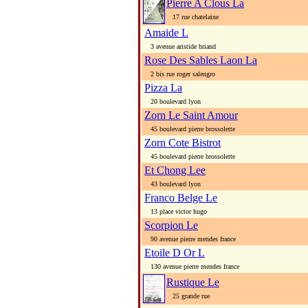
Pierre A Clous La
17 rue chatelaine
Amaide L
3 avenue aristide briand
Rose Des Sables Laon La
2 bis rue roger salengro
Pizza La
20 boulevard lyon
Zorn Le Saint Amour
45 boulevard pierre brossolette
Zorn Cote Bistrot
45 boulevard pierre brossolette
Et Chong Lee
43 boulevard lyon
Franco Belge Le
13 place victor hugo
Scorpion Le
90 avenue pierre mendes france
Etoile D Or L
130 avenue pierre mendes france
Rustique Le
25 grande rue