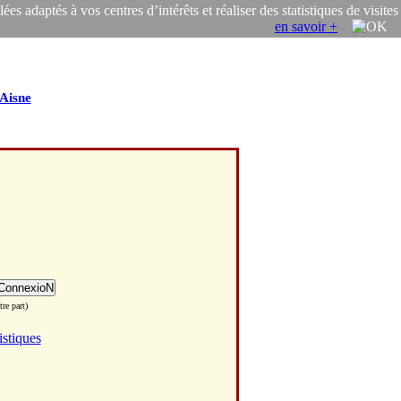
s adaptés à vos centres d’intérêts et réaliser des statistiques de visites
en savoir +
Aisne
re part)
istiques