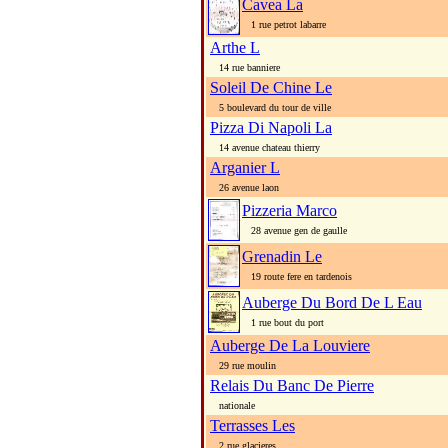
Cavea La
1 rue petrot labarre
Arthe L
14 rue banniere
Soleil De Chine Le
5 boulevard du tour de ville
Pizza Di Napoli La
14 avenue chateau thierry
Arganier L
26 avenue laon
Pizzeria Marco
28 avenue gen de gaulle
Grenadin Le
19 route fere en tardenois
Auberge Du Bord De L Eau
1 rue bout du port
Auberge De La Louviere
29 rue moulin
Relais Du Banc De Pierre
nationale
Terrasses Les
2 rue glacieres