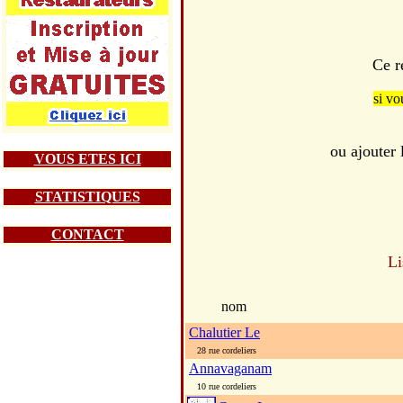
Ce r
si vo
ou ajouter
VOUS ETES ICI
STATISTIQUES
CONTACT
Li
nom
Chalutier Le
28 rue cordeliers
Annavaganam
10 rue cordeliers