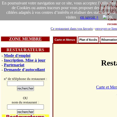
En poursuivant votre navigation sur ce site, vous acceptez l’utilisation
de Cookies ou autres traceurs pour vous proposer des publicités
ciblées adaptés à vos centres d’intérêts et réaliser des statistiques de
visites
en savoir +
Carte
recom
Ce restaurant dans vos favoris
-
envoyer ce lien
ZONE MEMBRE
Carte et Menus
Plan d'Accès
Réservatio
RESTAURATEURS
-
Mode d'emploi
-
Inscription, Mise à jour
Res
-
Partenariat
-
Demande d'autocollant
n° de téléphone du restaurant :
Carte et Me
OU
nom du restaurant :