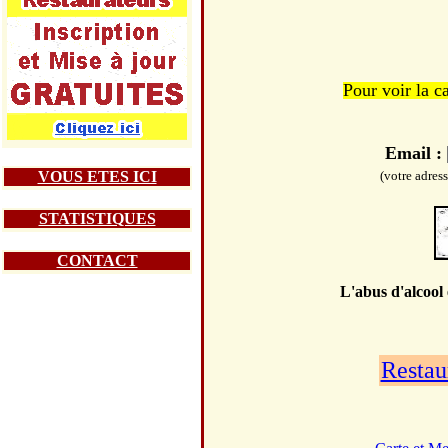
Pour voir la c
Email :
VOUS ETES ICI
(votre adres
STATISTIQUES
CONTACT
L'abus d'alcool
Restau