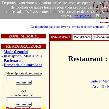
En poursuivant votre navigation sur ce site, vous acceptez l’utilisation
de Cookies ou autres traceurs pour vous proposer des publicités
ciblées adaptés à vos centres d’intérêts et réaliser des statistiques de
visites
en savoir +
Carte
recom
-
A
Ce restaurant dans vos favoris
-
envoyer ce lien à un ami
ZONE MEMBRE
Carte et Menus
Plan d'Accès
Réservatio
RESTAURATEURS
-
Mode d'emploi
-
Inscription, Mise à jour
Restauran
-
Partenariat
-
Demande d'autocollant
n° de téléphone du restaurant :
Carte et Me
Accueil
/
F
OU
nom du restaurant :