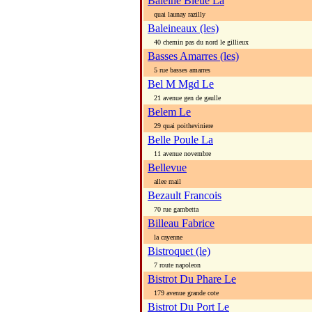
Baleine Bleue La
quai launay razilly
Baleineaux (les)
40 chemin pas du nord le gillieux
Basses Amarres (les)
5 rue basses amarres
Bel M Mgd Le
21 avenue gen de gaulle
Belem Le
29 quai poitheviniere
Belle Poule La
11 avenue novembre
Bellevue
allee mail
Bezault Francois
70 rue gambetta
Billeau Fabrice
la cayenne
Bistroquet (le)
7 route napoleon
Bistrot Du Phare Le
179 avenue grande cote
Bistrot Du Port Le