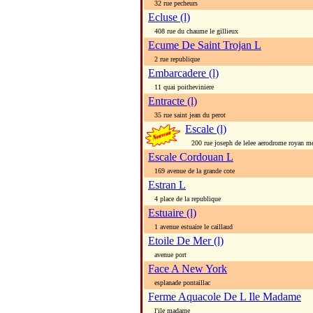
32 rue pecheurs
Ecluse (l)
408 rue du chaume le gillieux
Ecume De Saint Trojan L
2 rue republique
Embarcadere (l)
11 quai poitheviniere
Entracte (l)
35 rue saint jean du perot
Escale (l)
200 rue joseph de lelee aerodrome royan m
Escale Cordouan L
169 avenue de la grande cote
Estran L
4 place de la republique
Estuaire (l)
1 avenue estuaire le caillaud
Etoile De Mer (l)
avenue port
Face A New York
esplanade pontaillac
Ferme Aquacole De L Ile Madame
l'ile madame