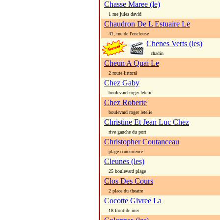
Chasse Maree (le)
1 rue jules david
Chaudron De L Estuaire Le
41, rue de l'enclouse
Chenes Verts (les)
chadin
Cheun A Quai Le
2 route littoral
Chez Gaby
boulevard roger letelie
Chez Roberte
boulevard roger letelie
Christine Et Jean Luc Chez
rive gauche du port
Christopher Coutanceau
plage concurrence
Cleunes (les)
25 boulevard plage
Clos Des Cours
2 place du theatre
Cocotte Givree La
18 front de mer