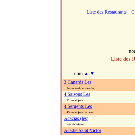
Liste des Restaurants
C
no
Liste des 
nom
▲
▼
3 Canards Les
14 rue saulniers avallon
4 Saisons Les
21 rue st jean
4 Sergents Les
49 rue st jean du perot
Acacias (les)
rote de saintes
Acadie Saint Victor