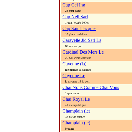
Cap Cel Ing
23 quai gabut
Cap Nell Sarl
1 quai joseph bellot
Cap Saint Jacques
10 place cordeliers
Caravelle Jld Sarl La
68 avenue port
Cardinal Des Mers Le
25 boulevard corniche
Cayenne (la)
rue martyrs la cayenne
Cayenne Le
la cayenne 19 le port
Chai Nous Comme Chai Vous
1 quai senac
Chai Royal Le
41 rue republique
Champlain (le)
32 rue de quebec
Champlain (le)
brouage