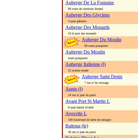
Auberge De La Fontaine
89 route de clermont ferrand
Auberge Des Glycines
4 quai gabaries
Auberge Des Monards
16 le port des monards
Auberge Du Moulin
89 route pompierre
Auberge Du Moulin
route pompierre
Auberge Italienne (l)
52 avenue etrade
Auberge Saint Denis
7 rue st luc brouage
Aunis (l)
14 rue st jean du perot
Avant Port St Martin L
8 quai daniel rivaille
Avocette L
100 boulevard de lattre de tassigny
Baitona (le)
30 rue st jean du perot