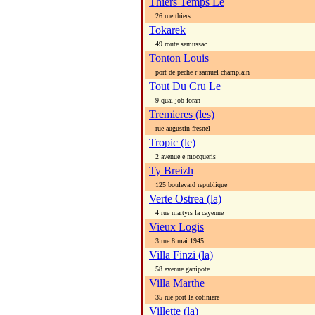
Thiers Temps Le
26 rue thiers
Tokarek
49 route semussac
Tonton Louis
port de peche r samuel champlain
Tout Du Cru Le
9 quai job foran
Tremieres (les)
rue augustin fresnel
Tropic (le)
2 avenue e mocqueris
Ty Breizh
125 boulevard republique
Verte Ostrea (la)
4 rue martyrs la cayenne
Vieux Logis
3 rue 8 mai 1945
Villa Finzi (la)
58 avenue ganipote
Villa Marthe
35 rue port la cotiniere
Villette (la)