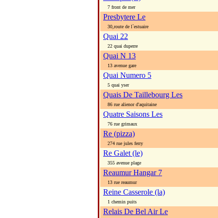
7 front de mer
Presbytere Le
30,route de l`estuaire
Quai 22
22 quai duperre
Quai N 13
13 avenue gare
Quai Numero 5
5 quai yser
Quais De Taillebourg Les
86 rue alienor d'aquitaine
Quatre Saisons Les
76 rue grimaux
Re (pizza)
274 rue jules ferry
Re Galet (le)
355 avenue plage
Reaumur Hangar 7
13 rue reaumur
Reine Casserole (la)
1 chemin puits
Relais De Bel Air Le