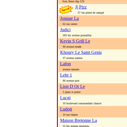
bois fleuri dep.123
Jj Pizz
37 rue pierre de campet
Jonque La
62 rue centre
Judici
205 bis avenue pontaillac
Kevin S Grill Le
46 avenue etrade
Khoury Le Saint Genis
37 avenue saintes
Lafon
avenue tamaris
Lebr 1
90 avenue port
Lion D Or Le
2 place st pierre
Lucgi
10 boulevard commandant charcot
Ludoti
14 rue chaine
Maison Bretonne La
25 bis avenue minimes