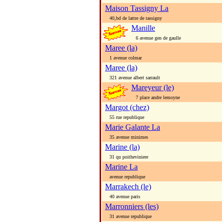
Maison Tassigny La
40,bd de lattre de tassigny
Manille
6 avenue gen de gaulle
Maree (la)
1 avenue colmar
Maree (la)
321 avenue albert sarrault
Mareyeur (le)
7 place andre lemoyne
Margot (chez)
55 rue republique
Marie Galante La
35 avenue minimes
Marine (la)
31 qu poitheviniere
Marine La
avenue republique
Marrakech (le)
40 avenue paris
Marronniers (les)
31 avenue republique