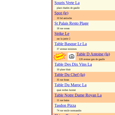
Souris Verte La
place charles de gaulle
Spot (le)
10 bd antioche
St Palais Resto Plage
18 rue ocean
Strike Le
zac la jarrie 2
Table Basque Lr La
37 avenue minimes
Table D Antoine (la)
128 avenue gen de gaulle
Table Des Dix Vins La
10 place blair
Table Du Chef (la)
35 rue foran
Table Du Maroc La
quai roches lucerat
Table Notre Dame Royan La
11 rue bains
Tasdon Pizza
74 rue emile normandin