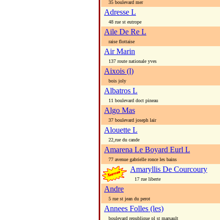
35 boulevard mer
Adresse L
48 rue st eutrope
Aile De Re L
raise flottaise
Air Marin
137 route nationale yves
Aixois (l)
bois joly
Albatros L
11 boulevard doct pineau
Algo Mas
37 boulevard joseph lair
Alouette L
22,rue du cande
Amarena Le Boyard Eurl L
77 avenue gabrielle ronce les bains
Amaryllis De Courcoury
17 rue liberte
Andre
5 rue st jean du perot
Annees Folles (les)
boulevard republique pl st marsault