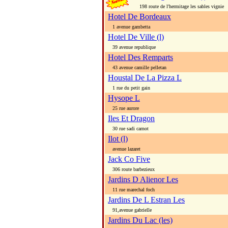
198 route de l'hermitage les sables vignie
Hotel De Bordeaux
1 avenue gambetta
Hotel De Ville (l)
39 avenue republique
Hotel Des Remparts
43 avenue camille pelletan
Houstal De La Pizza L
1 rue du petit gain
Hysope L
25 rue aurore
Iles Et Dragon
30 rue sadi carnot
Ilot (l)
avenue lazaret
Jack Co Five
306 route barbezieux
Jardins D Alienor Les
11 rue marechal foch
Jardins De L Estran Les
91,avenue gabrielle
Jardins Du Lac (les)