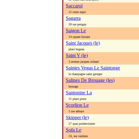
Saccarol
15 route espic
Sagarra
59 rue perigny
Saigon Le
14 square lussaut
Saint Jacques (le)
place bugeau
Saint Y (le)
3 avenue jacques richard
Saintes Vegas Le Saintonge
la champagne saint georges
Salines De Brouage (les)
brouage
Santonine La
11 place poste
Scorlion Le
5 rue abbaye
Skipper (le)
27 quai poitheviniere
Sofa Le
24, rue verdiere