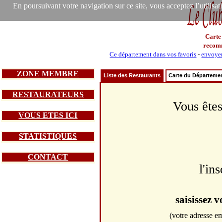
En poursuivant votre navigation sur ce site, vous acceptez l’utilisa
Carte
recom
Ce département dans vos favoris
-
envoyer
ZONE MEMBRE
Liste des Restaurants
Carte du Départeme
RESTAURATEURS
Vous êtes
VOUS ETES ICI
STATISTIQUES
CONTACT
l'in
saisissez 
(votre adresse em