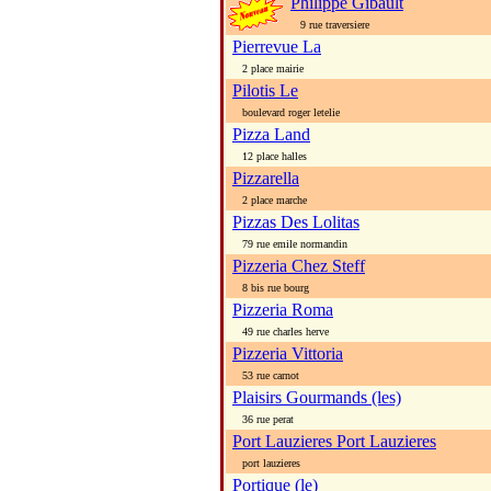
Philippe Gibault
9 rue traversiere
Pierrevue La
2 place mairie
Pilotis Le
boulevard roger letelie
Pizza Land
12 place halles
Pizzarella
2 place marche
Pizzas Des Lolitas
79 rue emile normandin
Pizzeria Chez Steff
8 bis rue bourg
Pizzeria Roma
49 rue charles herve
Pizzeria Vittoria
53 rue carnot
Plaisirs Gourmands (les)
36 rue perat
Port Lauzieres Port Lauzieres
port lauzieres
Portique (le)