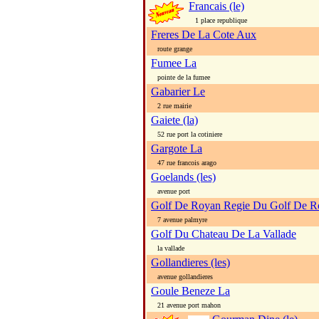
Francais (le)
1 place republique
Freres De La Cote Aux
route grange
Fumee La
pointe de la fumee
Gabarier Le
2 rue mairie
Gaiete (la)
52 rue port la cotiniere
Gargote La
47 rue francois arago
Goelands (les)
avenue port
Golf De Royan Regie Du Golf De R
7 avenue palmyre
Golf Du Chateau De La Vallade
la vallade
Gollandieres (les)
avenue gollandieres
Goule Beneze La
21 avenue port mahon