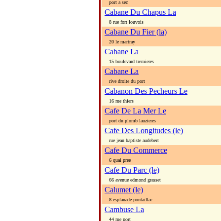
port a sec
Cabane Du Chapus La
8 rue fort louvois
Cabane Du Fier (la)
20 le martray
Cabane La
15 boulevard tremieres
Cabane La
rive droite du port
Cabanon Des Pecheurs Le
16 rue thiers
Cafe De La Mer Le
port du plomb lauzieres
Cafe Des Longitudes (le)
rue jean baptiste audebert
Cafe Du Commerce
6 quai pree
Cafe Du Parc (le)
66 avenue edmond grasset
Calumet (le)
8 esplanade pontaillac
Cambuse La
44 rue port