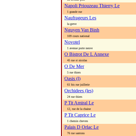
Napoli Priouzeau Thierry Le
1 grande rue
Naufrageurs Les
la greve
Nguyen Van Binh
109 cours national
Novotel
1 avenue porte neuve
O Bistrot De L Annexe
45 rue st nicolas
O De Mer
5 rue thiers
Oasis (l)
61 bis rue juillerie
Orchidees (les)
24 rue thiers
P Tit Amiral Le
12, rue de la chaine
P Tit Caprice Le
1 chemin chevres
Palais D Orlac Le
76 rue santons