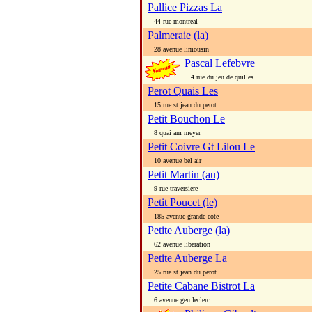
Pallice Pizzas La
44 rue montreal
Palmeraie (la)
28 avenue limousin
Pascal Lefebvre
4 rue du jeu de quilles
Perot Quais Les
15 rue st jean du perot
Petit Bouchon Le
8 quai am meyer
Petit Coivre Gt Lilou Le
10 avenue bel air
Petit Martin (au)
9 rue traversiere
Petit Poucet (le)
185 avenue grande cote
Petite Auberge (la)
62 avenue liberation
Petite Auberge La
25 rue st jean du perot
Petite Cabane Bistrot La
6 avenue gen leclerc