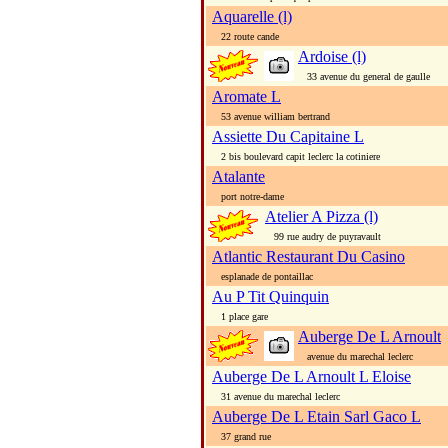
Aquarelle (l)
22 route cande
Ardoise (l)
33 avenue du general de gaulle
Aromate L
53 avenue william bertrand
Assiette Du Capitaine L
2 bis boulevard capit leclerc la cotiniere
Atalante
port notre-dame
Atelier A Pizza (l)
99 rue audry de puyravault
Atlantic Restaurant Du Casino
esplanade de pontaillac
Au P Tit Quinquin
1 place gare
Auberge De L Arnoult
avenue du marechal leclerc
Auberge De L Arnoult L Eloise
31 avenue du marechal leclerc
Auberge De L Etain Sarl Gaco L
37 grand rue