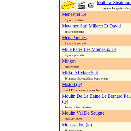
Mathew Steakhou
1 impasse les groix za les 
Menestrel Le
2 place richelieu
Metamec Sarl Milleret Et David
3bis r balangerie
Mets Papilles
1 route de rochefort
Mille Pates Les Moineaux Le
7 place gambetta
Mingot
route viaduc
Mirko Al Mare Sarl
56 avenue abbe guichard boucholeurs
Mistral (le)
bat f 12 promenoir coureauleurs
Moulin De La Baine Le Bernard Palis
(le)
14 rue colbert la baine
Moulin Val De Seugne
route de jonzac
Moussaillon (le)
88 avenue port