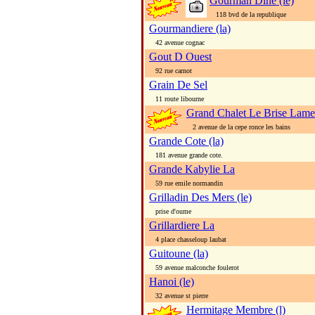
Gourman Dine (le)
118 bvd de la republique
Gourmandiere (la)
42 avenue cognac
Gout D Ouest
92 rue carnot
Grain De Sel
11 route libourne
Grand Chalet Le Brise Lames
2 avenue de la cepe ronce les bains
Grande Cote (la)
181 avenue grande cote.
Grande Kabylie La
59 rue emile normandin
Grilladin Des Mers (le)
prise d'oume
Grillardiere La
4 place chasseloup laubat
Guitoune (la)
59 avenue malconche foulerot
Hanoi (le)
32 avenue st pierre
Hermitage Membre (l)