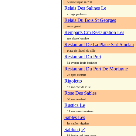
5 route royan rn 730
Relais Des Salines Le
village pecheurs
Relais Du Bois St Georges
cours genet
Remparts Cm Restauration Les
rue alsace lorraine
Restaurant De La Place Sarl Sinclair
place de l'hotel de ville
Restaurant Du Port
51 avenue louis bachelar
Restaurant Du Port De Moriagne
22 quai estuaire
Rigoletto
12 rue chef de ville
Rose Des Sables
58 rue montreal
Rustica Le
11 rue roses tremieres
Sables Les
les sables vigniers
Sablon (le)
81 boulevard deux ports