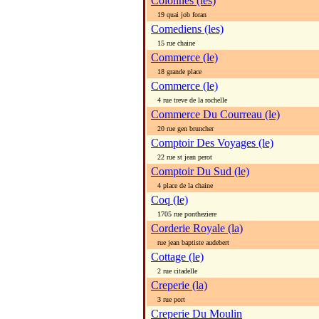
Colonnes (les)
19 quai job foran
Comediens (les)
15 rue chaine
Commerce (le)
18 grande place
Commerce (le)
4 rue treve de la rochelle
Commerce Du Courreau (le)
20 rue gen bruncher
Comptoir Des Voyages (le)
22 rue st jean perot
Comptoir Du Sud (le)
4 place de la chaine
Coq (le)
1705 rue pontheziere
Corderie Royale (la)
rue jean baptiste audebert
Cottage (le)
2 rue citadelle
Creperie (la)
3 rue port
Creperie Du Moulin