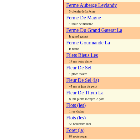
Ferme Auberge Leylandy
3 chemin de la ferme
Ferme De Magne
1 route de marenne
Ferme Du Grand Gaterat La
le grand gaterat
Ferme Gourmande La
la ferme
Filets Bleus Les
14 rue notre dame
Fleur De Sel
1 place theatre
Fleur De Sel (la)
45 rue st jean du perot
Fleur De Thym La
8, rue pierre metayer le port
Flots (les)
1 rue chaine
Flots (les)
52 boulevard mer
Foret (la)
64 route royan