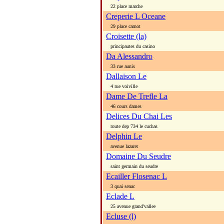
22 place marche
Creperie L Oceane
29 place carnot
Croisette (la)
principautes du casino
Da Alessandro
33 rue aunis
Dallaison Le
4 rue voiville
Dame De Trefle La
46 cours dames
Delices Du Chai Les
route dep 734 le cuchas
Delphin Le
avenue lazaret
Domaine Du Seudre
saint germain du seudre
Ecailler Flosenac L
3 quai senac
Eclade L
25 avenue grand'vallee
Ecluse (l)