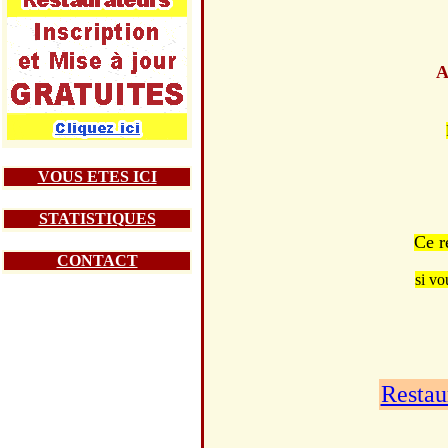
A
VOUS ETES ICI
STATISTIQUES
Ce r
CONTACT
si vo
Restau