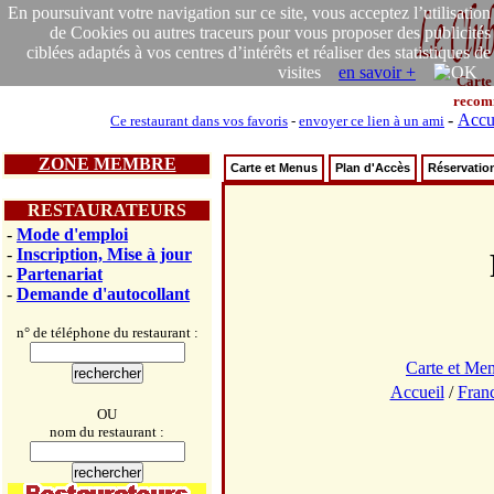
En poursuivant votre navigation sur ce site, vous acceptez l’utilisation
de Cookies ou autres traceurs pour vous proposer des publicités
ciblées adaptés à vos centres d’intérêts et réaliser des statistiques de
visites
en savoir +
Carte
recom
-
Accu
Ce restaurant dans vos favoris
-
envoyer ce lien à un ami
ZONE MEMBRE
Carte et Menus
Plan d'Accès
Réservatio
RESTAURATEURS
-
Mode d'emploi
-
Inscription, Mise à jour
-
Partenariat
-
Demande d'autocollant
n° de téléphone du restaurant :
Carte et Me
Accueil
/
Fran
OU
nom du restaurant :