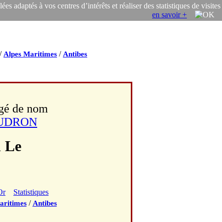
s adaptés à vos centres d’intérêts et réaliser des statistiques de visites
en savoir +
/
/
Alpes Maritimes
Antibes
ngé de nom
UDRON
 Le
Or
Statistiques
/
aritimes
Antibes