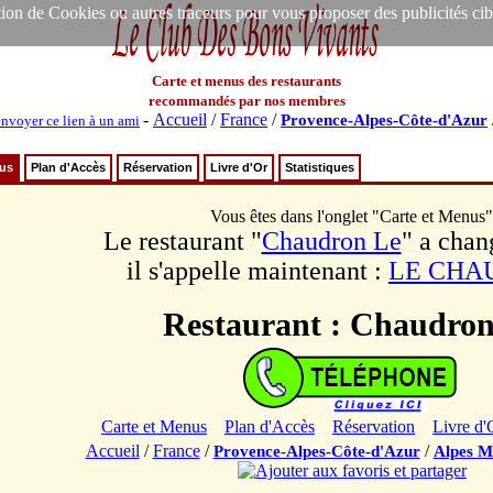
ion de Cookies ou autres traceurs pour vous proposer des publicités ciblée
Carte et menus des restaurants
recommandés par nos membres
-
Accueil
/
France
/
Provence-Alpes-Côte-d'Azur
envoyer ce lien à un ami
nus
Plan d'Accès
Réservation
Livre d'Or
Statistiques
Vous êtes dans l'onglet "Carte et Menus"
Le restaurant "
Chaudron Le
" a cha
il s'appelle maintenant :
LE CHA
Restaurant : Chaudron
Carte et Menus
Plan d'Accès
Réservation
Livre d'
Accueil
/
France
/
/
Provence-Alpes-Côte-d'Azur
Alpes M