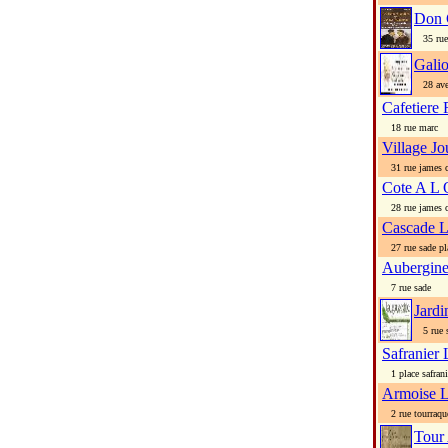
Don 
35 rue
Gali
28 aven
Cafetiere 
18 rue marc
Village Jo
31 rue james c
Cote A L 
28 rue james c
Cascade 
27 rue sade pla
Aubergin
7 rue sade
Jardi
5 rue 
Safranier 
1 place safrani
Armoise 
2 rue tourraqu
Tour