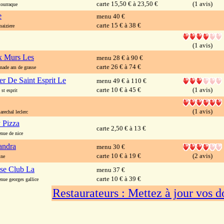
carte 15,50 € à 23,50 €
(1 avis)
ourraque
e
menu 40 €
carte 15 € à 38 €
aiziere
(1 avis)
x Murs Les
menu 28 € à 90 €
carte 26 € à 74 €
de am de grasse
er De Saint Esprit Le
menu 49 € à 110 €
carte 10 € à 45 €
(1 avis)
st esprit
(1 avis)
echal leclerc
 Pizza
carte 2,50 € à 13 €
ue de nice
andra
menu 30 €
carte 10 € à 19 €
(2 avis)
ine
sse Club La
menu 37 €
carte 10 € à 39 €
ue georges gallice
Restaurateurs : Mettez à jour vos 