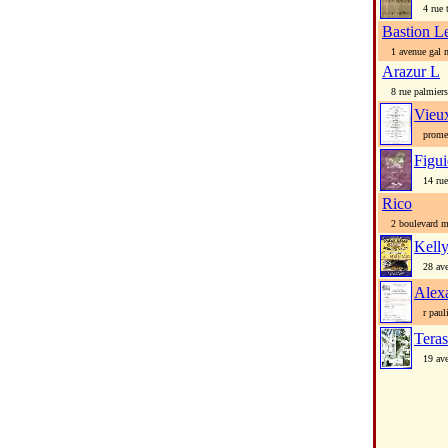
4 rue t
Bastion L
1 avenue gal m
Arazur L
8 rue palmiers
Vieu
promena
Figui
14 rue 
Rico
2 boulevard mar
Kelly
28 aven
Alex
r paul
Tera
19 aven