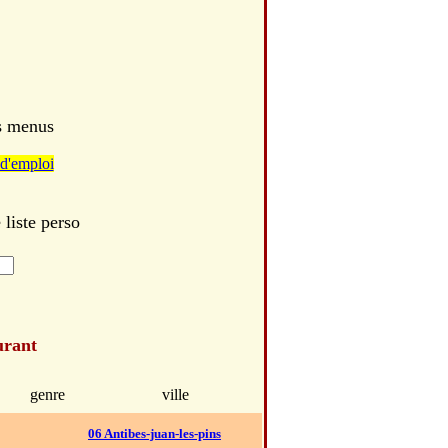
es menus
d'emploi
 liste perso
urant
genre
ville
06 Antibes-juan-les-pins