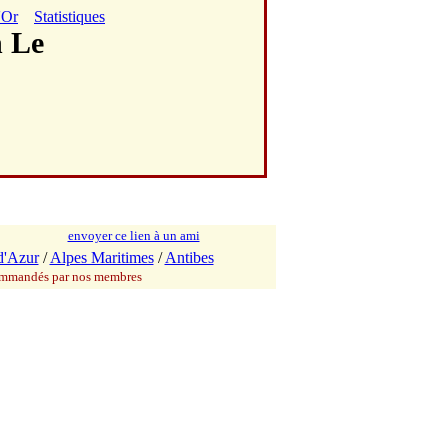
'Or
Statistiques
n Le
envoyer ce lien à un ami
d'Azur
/
Alpes Maritimes
/
Antibes
commandés par nos membres