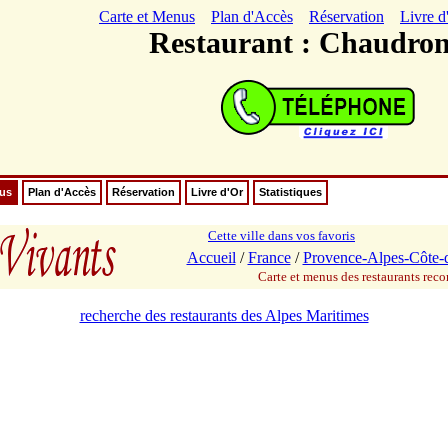
Carte et Menus
Plan d'Accès
Réservation
Livre d
Restaurant : Chaudro
nus
Plan d'Accès
Réservation
Livre d'Or
Statistiques
Cette ville dans vos favoris
Accueil
/
France
/
Provence-Alpes-Côte-
Carte et menus des restaurants re
recherche des restaurants des Alpes Maritimes