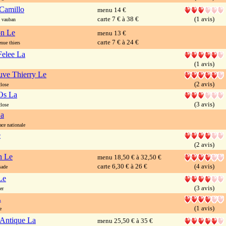
Camillo
menu 14 €
carte 7 € à 38 €
(1 avis)
 vauban
on Le
menu 13 €
carte 7 € à 24 €
ue thiers
Felee La
(1 avis)
uve Thierry Le
(2 avis)
lose
Os La
(3 avis)
lose
La
ce nationale
e
(2 avis)
n Le
menu 18,50 € à 32,50 €
carte 6,30 € à 26 €
(4 avis)
sade
Le
(3 avis)
er
L
(1 avis)
e
 Antique La
menu 25,50 € à 35 €