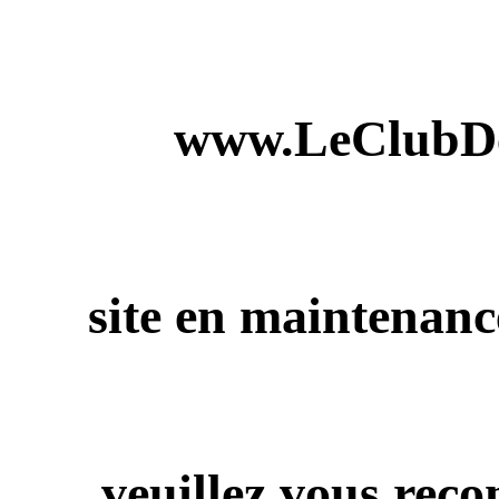
www.LeClubDe
site en maintenanc
veuillez vous rec