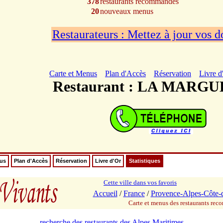
378
restaurants recommandés
20
nouveaux menus
Restaurateurs : Mettez à jour vos 
Carte et Menus
Plan d'Accès
Réservation
Livre d
Restaurant : LA MARG
nus
Plan d'Accès
Réservation
Livre d'Or
Statistiques
Cette ville dans vos favoris
Accueil
/
France
/
Provence-Alpes-Côte-
Carte et menus des restaurants re
recherche des restaurants des Alpes Maritimes