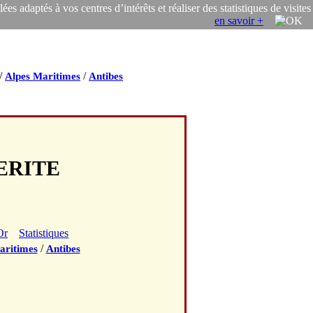
s adaptés à vos centres d’intérêts et réaliser des statistiques de visites
en savoir +
/
/
Alpes Maritimes
Antibes
UERITE
Or
Statistiques
/
aritimes
Antibes