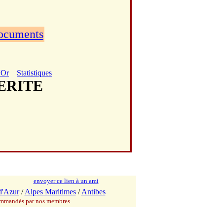
documents
'Or
Statistiques
UERITE
envoyer ce lien à un ami
d'Azur
/
Alpes Maritimes
/
Antibes
commandés par nos membres