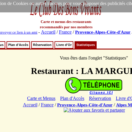
ion de Cookies ou autres traceurs pour vous proposer des publicités ciblée
Carte et menus des restaurants
recommandés par nos membres
-
Accueil
/
France
/
Provence-Alpes-Côte-d'Azur
envoyer ce lien à un ami
nus
Plan d'Accès
Réservation
Livre d'Or
Statistiques
Vous êtes dans l'onglet "Statistiques"
Restaurant : LA MARG
Carte et Menus
Plan d'Accès
Réservation
Livre d'
Accueil
/
France
/
/
Provence-Alpes-Côte-d'Azur
Alpes M