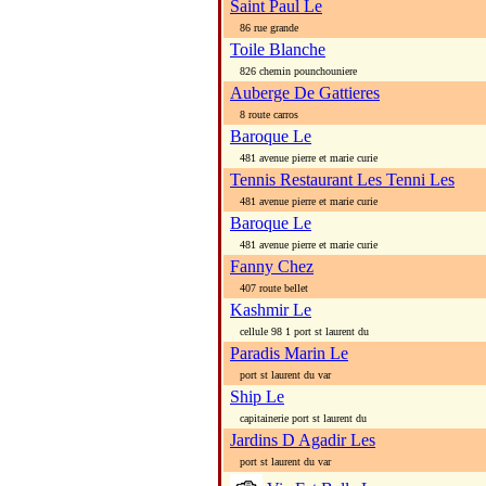
Saint Paul Le
86 rue grande
Toile Blanche
826 chemin pounchouniere
Auberge De Gattieres
8 route carros
Baroque Le
481 avenue pierre et marie curie
Tennis Restaurant Les Tenni Les
481 avenue pierre et marie curie
Baroque Le
481 avenue pierre et marie curie
Fanny Chez
407 route bellet
Kashmir Le
cellule 98 1 port st laurent du
Paradis Marin Le
port st laurent du var
Ship Le
capitainerie port st laurent du
Jardins D Agadir Les
port st laurent du var