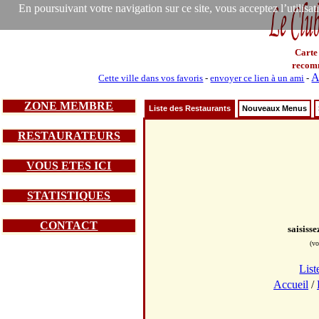
En poursuivant votre navigation sur ce site, vous acceptez l’utilisa
Carte
recom
A
Cette ville dans vos favoris
-
envoyer ce lien à un ami
-
ZONE MEMBRE
Liste des Restaurants
Nouveaux Menus
RESTAURATEURS
VOUS ETES ICI
STATISTIQUES
CONTACT
saisiss
(vo
List
Accueil
/