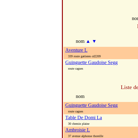
no
nom
▲
▼
Aventure L
339 route gattieres cd2209
Guinguette Gaudoise Segg
route cagnes
Liste d
nom
Guinguette Gaudoise Segg
route cagnes
Table De Domi La
30 chemin plaine
Ambroisie L
37 avenue alphonse thoreille