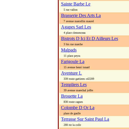
Sainte Barbe Le
5 rue vallon
Brasserie Des Arts La
7 avenue marcellin maurel
Agapes Sarl Les
4 place clemenceau
Bistrots D Ici Et D Ailleurs Les
3 bis rue marche
Malpads
11 place peyra
Farigoule La
15 avenue henri isnard
Aventure L
339 route gattieres cd2209
Templiers Les
39 avenue marechal joffre
Brouette La
830 route cagnes
Colombe D Or La
place de gaulle
Terrasse Sur Saint Paul La
280 rte la colle