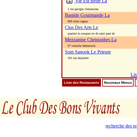
Vie Est Belle La
1 rue georges clemenceau
Bastide Gourmande La
660 route cagnes
Clos Des Arts Le
quartier la souquee rte de saint paul de
Mezzanine Christophes La
47 corniche fahnestock
Som Sanook Le Prieure
101 rue desjobert
Lis
Liste des Restaurants
Nouveaux Menus
recherche des r