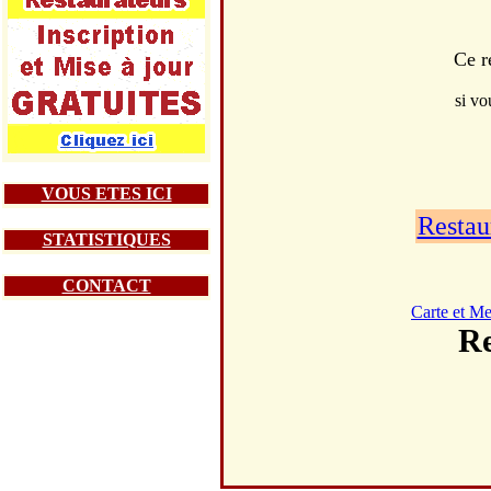
Ce r
si vo
VOUS ETES ICI
Restau
STATISTIQUES
CONTACT
Carte et M
R