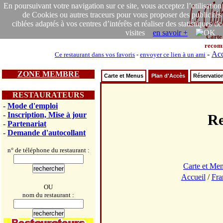
En poursuivant votre navigation sur ce site, vous acceptez l’utilisation
de Cookies ou autres traceurs pour vous proposer des publicités
ciblées adaptés à vos centres d’intérêts et réaliser des statistiques de
visites
en savoir +
Carte
recom
-
Acc
Ce restaurant dans vos favoris
-
envoyer ce lien à un ami
ZONE MEMBRE
Carte et Menus
Plan d'Accès
Réservatio
RESTAURATEURS
-
Mode d'emploi
-
Inscription, Mise à jour
Re
-
Partenariat
-
Demande d'autocollant
n° de téléphone du restaurant :
Carte et Me
Accueil
/
Fra
OU
nom du restaurant :