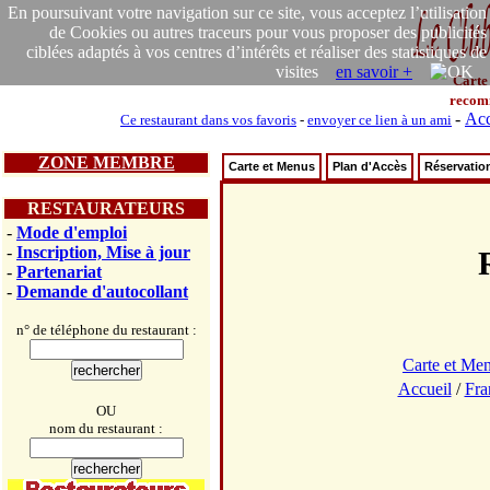
En poursuivant votre navigation sur ce site, vous acceptez l’utilisation
de Cookies ou autres traceurs pour vous proposer des publicités
ciblées adaptés à vos centres d’intérêts et réaliser des statistiques de
visites
en savoir +
Carte
recom
-
Acc
Ce restaurant dans vos favoris
-
envoyer ce lien à un ami
ZONE MEMBRE
Carte et Menus
Plan d'Accès
Réservatio
RESTAURATEURS
-
Mode d'emploi
-
Inscription, Mise à jour
-
Partenariat
-
Demande d'autocollant
n° de téléphone du restaurant :
Carte et Me
Accueil
/
Fra
OU
nom du restaurant :