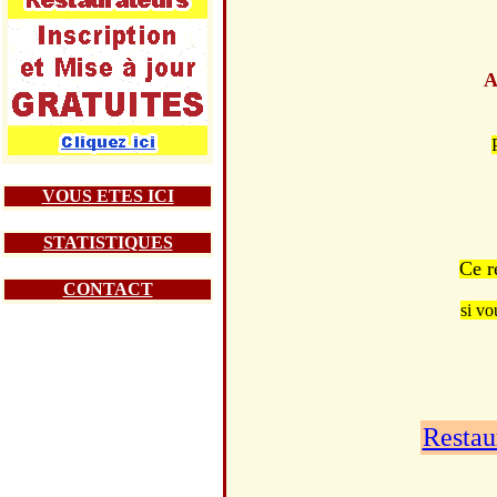
A
VOUS ETES ICI
STATISTIQUES
Ce r
CONTACT
si vo
Restau