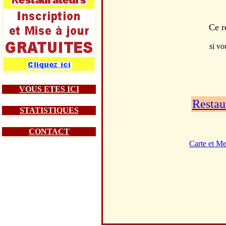
Ce r
si vo
VOUS ETES ICI
Restau
STATISTIQUES
CONTACT
Carte et M