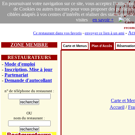
En poursuivant votre navigation sur ce site, vous acceptez l’utilisation
de Cookies ou autres traceurs pour vous proposer des publicités
ciblées adaptés à vos centres d’intérêts et réaliser des statistiques de
visites
en savoir +
Carte
recom
-
Acc
Ce restaurant dans vos favoris
-
envoyer ce lien à un ami
ZONE MEMBRE
Carte et Menus
Plan d'Accès
Réservatio
RESTAURATEURS
-
Mode d'emploi
-
Inscription, Mise à jour
-
Partenariat
-
Demande d'autocollant
n° de téléphone du restaurant :
Carte et Me
Accueil
/
Fra
OU
nom du restaurant :