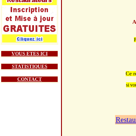
A
P
VOUS ETES ICI
STATISTIQUES
Ce r
CONTACT
si vo
Restau