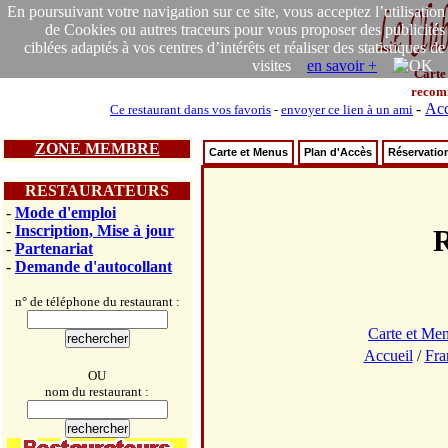
En poursuivant votre navigation sur ce site, vous acceptez l’utilisation
de Cookies ou autres traceurs pour vous proposer des publicités
ciblées adaptés à vos centres d’intérêts et réaliser des statistiques de
visites
en savoir +
Carte
recom
-
Acc
Ce restaurant dans vos favoris
-
envoyer ce lien à un ami
ZONE MEMBRE
Carte et Menus
Plan d'Accès
Réservatio
RESTAURATEURS
-
Mode d'emploi
-
Inscription, Mise à jour
R
-
Partenariat
-
Demande d'autocollant
n° de téléphone du restaurant :
Carte et Me
Accueil
/
Fra
OU
nom du restaurant :