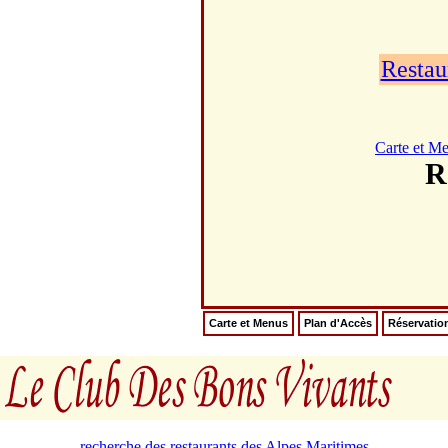
Restau
Carte et M
R
Carte et Menus
Plan d'Accès
Réservatio
recherche des restaurants des Alpes Maritimes