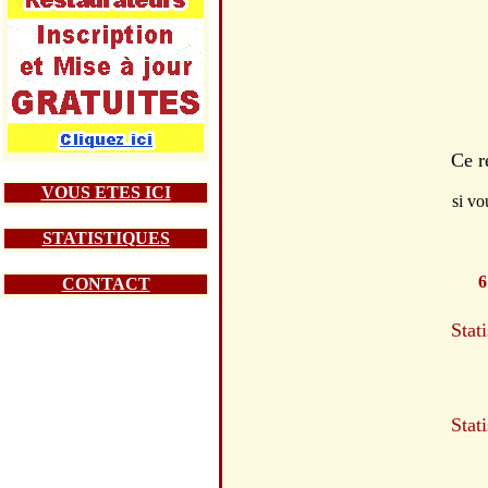
Ce r
VOUS ETES ICI
si vo
STATISTIQUES
6
CONTACT
Stat
Stat