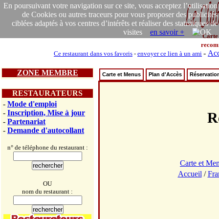
En poursuivant votre navigation sur ce site, vous acceptez l’utilisation
de Cookies ou autres traceurs pour vous proposer des publicités
ciblées adaptés à vos centres d’intérêts et réaliser des statistiques de
visites
en savoir +
Carte
recom
-
Acc
Ce restaurant dans vos favoris
-
envoyer ce lien à un ami
ZONE MEMBRE
Carte et Menus
Plan d'Accès
Réservatio
RESTAURATEURS
-
Mode d'emploi
-
Inscription, Mise à jour
R
-
Partenariat
-
Demande d'autocollant
n° de téléphone du restaurant :
Carte et Me
Accueil
/
Fra
OU
nom du restaurant :