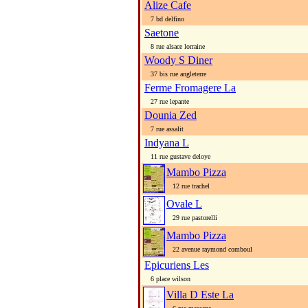
Alize Cafe
7 bd delfino
Saetone
8 rue alsace lorraine
Woody S Diner
37 bis rue angleterre
Ferme Fromagere La
27 rue lepante
Dounia Zed
7 rue assalit
Indyana L
11 rue gustave deloye
Mambo Pizza
12 rue trachel
Ovale L
29 rue pastorelli
Mambo Pizza
22 avenue raymond comboul
Epicuriens Les
6 place wilson
Villa D Este La