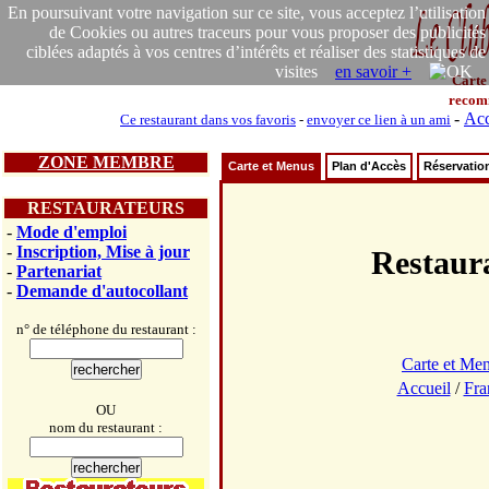
En poursuivant votre navigation sur ce site, vous acceptez l’utilisation
de Cookies ou autres traceurs pour vous proposer des publicités
ciblées adaptés à vos centres d’intérêts et réaliser des statistiques de
visites
en savoir +
Carte
recom
-
Acc
Ce restaurant dans vos favoris
-
envoyer ce lien à un ami
ZONE MEMBRE
Carte et Menus
Plan d'Accès
Réservatio
RESTAURATEURS
-
Mode d'emploi
-
Inscription, Mise à jour
Restau
-
Partenariat
-
Demande d'autocollant
n° de téléphone du restaurant :
Carte et Me
Accueil
/
Fra
OU
nom du restaurant :