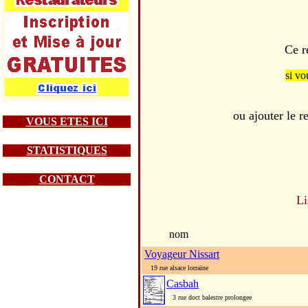
Ce r
si vo
ou ajouter le 
VOUS ETES ICI
STATISTIQUES
CONTACT
Li
nom
Voyageur Nissart
19 rue alsace lorraine
Casbah
3 rue doct balestre prolongee