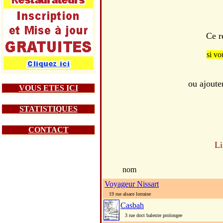
Ce r
si vo
ou ajoute
VOUS ETES ICI
STATISTIQUES
CONTACT
Li
nom
Voyageur Nissart
19 rue alsace lorraine
Casbah
3 rue doct balestre prolongee