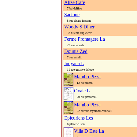
Alize Cafe
7 bd delfino
Saetone
8 rue alsace lorraine
Woody S Diner
37 bis rue angleterre
Ferme Fromagere La
27 rue lepante
Dounia Zed
7 rue assalit
Indyana L
11 rue gustave deloye
Mambo Pizza
12 rue trachel
Ovale L
29 rue pastorelli
Mambo Pizza
22 avenue raymond comboul
Epicuriens Les
6 place wilson
Villa D Este La