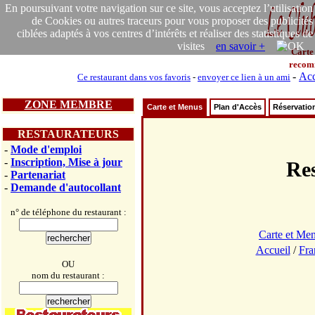
En poursuivant votre navigation sur ce site, vous acceptez l’utilisation
de Cookies ou autres traceurs pour vous proposer des publicités
ciblées adaptés à vos centres d’intérêts et réaliser des statistiques de
visites
en savoir +
Carte
recom
-
Acc
Ce restaurant dans vos favoris
-
envoyer ce lien à un ami
ZONE MEMBRE
Carte et Menus
Plan d'Accès
Réservatio
RESTAURATEURS
-
Mode d'emploi
-
Inscription, Mise à jour
Re
-
Partenariat
-
Demande d'autocollant
n° de téléphone du restaurant :
Carte et Me
Accueil
/
Fra
OU
nom du restaurant :