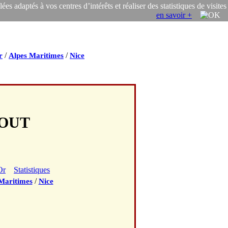
s adaptés à vos centres d’intérêts et réaliser des statistiques de visites
en savoir +
/
/
r
Alpes Maritimes
Nice
ROUT
Or
Statistiques
/
Maritimes
Nice