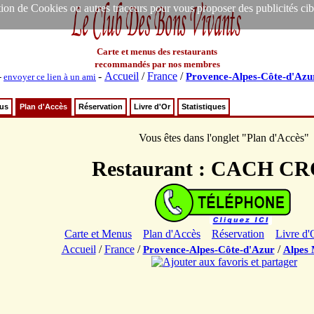
ion de Cookies ou autres traceurs pour vous proposer des publicités ciblée
Carte et menus des restaurants
recommandés par nos membres
-
Accueil
/
France
/
Provence-Alpes-Côte-d'Azu
-
envoyer ce lien à un ami
nus
Plan d'Accès
Réservation
Livre d'Or
Statistiques
Vous êtes dans l'onglet "Plan d'Accès"
Restaurant : CACH C
Carte et Menus
Plan d'Accès
Réservation
Livre d'
Accueil
/
France
/
/
Provence-Alpes-Côte-d'Azur
Alpes 