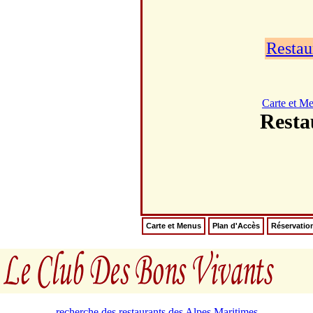
Restau
Carte et M
Rest
Carte et Menus
Plan d'Accès
Réservatio
recherche des restaurants des Alpes Maritimes