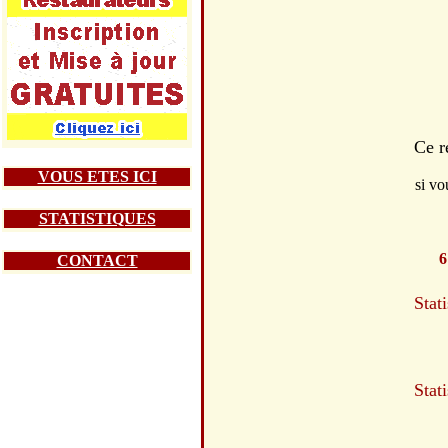
Ce r
VOUS ETES ICI
si vo
STATISTIQUES
6
CONTACT
Stat
Stat