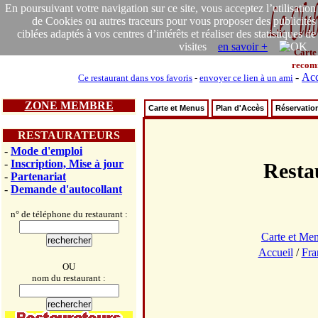
En poursuivant votre navigation sur ce site, vous acceptez l’utilisation
de Cookies ou autres traceurs pour vous proposer des publicités
ciblées adaptés à vos centres d’intérêts et réaliser des statistiques de
visites
en savoir +
Carte
recom
-
Acc
Ce restaurant dans vos favoris
-
envoyer ce lien à un ami
ZONE MEMBRE
Carte et Menus
Plan d'Accès
Réservatio
RESTAURATEURS
-
Mode d'emploi
-
Inscription, Mise à jour
Rest
-
Partenariat
-
Demande d'autocollant
n° de téléphone du restaurant :
Carte et Me
Accueil
/
Fra
OU
nom du restaurant :