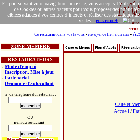
En poursuivant votre navigation sur ce site, vous acceptez l’utilisation
de Cookies ou autres traceurs pour vous proposer des publicités
ciblées adaptés à vos centres d’intérêts et réaliser des statistiques de
visites
en savoir +
Carte
recom
-
Acc
Ce restaurant dans vos favoris
-
envoyer ce lien à un ami
ZONE MEMBRE
Carte et Menus
Plan d'Accès
Réservatio
RESTAURATEURS
-
Mode d'emploi
-
Inscription, Mise à jour
-
Partenariat
-
Demande d'autocollant
n° de téléphone du restaurant :
Carte et Me
Accueil
/
Fra
OU
nom du restaurant :