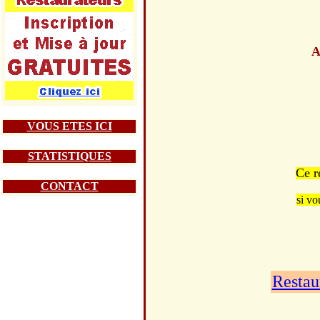
A
VOUS ETES ICI
STATISTIQUES
Ce r
CONTACT
si vo
Restau