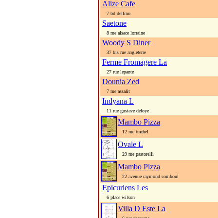
Alize Cafe
7 bd delfino
Saetone
8 rue alsace lorraine
Woody S Diner
37 bis rue angleterre
Ferme Fromagere La
27 rue lepante
Dounia Zed
7 rue assalit
Indyana L
11 rue gustave deloye
Mambo Pizza
12 rue trachel
Ovale L
29 rue pastorelli
Mambo Pizza
22 avenue raymond comboul
Epicuriens Les
6 place wilson
Villa D Este La