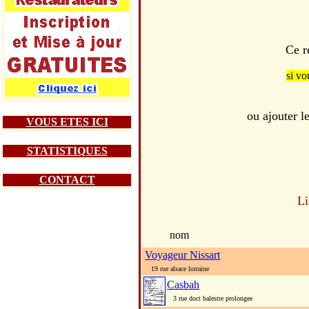
Ce r
si vo
ou ajouter 
VOUS ETES ICI
STATISTIQUES
CONTACT
Li
nom
Voyageur Nissart
19 rue alsace lorraine
Casbah
3 rue doct balestre prolongee