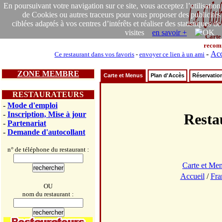
En poursuivant votre navigation sur ce site, vous acceptez l’utilisation
de Cookies ou autres traceurs pour vous proposer des publicités
ciblées adaptés à vos centres d’intérêts et réaliser des statistiques de
visites
en savoir +
Carte
recom
-
Acc
Ce restaurant dans vos favoris
-
envoyer ce lien à un ami
ZONE MEMBRE
Carte et Menus
Plan d'Accès
Réservatio
RESTAURATEURS
-
Mode d'emploi
-
Inscription, Mise à jour
Rest
-
Partenariat
-
Demande d'autocollant
n° de téléphone du restaurant :
Carte et Me
Accueil
/
Fra
OU
nom du restaurant :