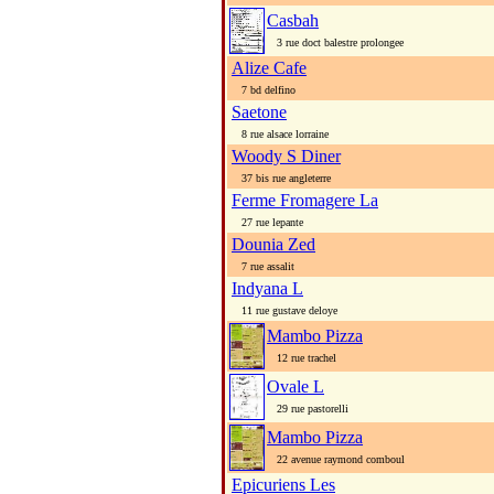
Casbah
3 rue doct balestre prolongee
Alize Cafe
7 bd delfino
Saetone
8 rue alsace lorraine
Woody S Diner
37 bis rue angleterre
Ferme Fromagere La
27 rue lepante
Dounia Zed
7 rue assalit
Indyana L
11 rue gustave deloye
Mambo Pizza
12 rue trachel
Ovale L
29 rue pastorelli
Mambo Pizza
22 avenue raymond comboul
Epicuriens Les