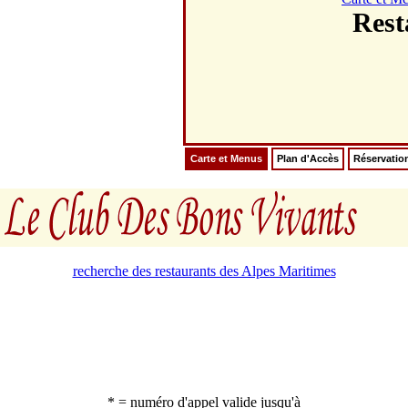
Rest
Carte et Menus
Plan d'Accès
Réservatio
recherche des restaurants des Alpes Maritimes
* = numéro d'appel valide jusqu'à