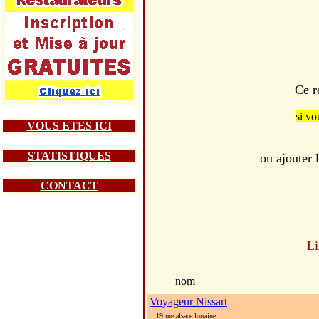
Ce r
si vo
VOUS ETES ICI
STATISTIQUES
ou ajouter 
CONTACT
Li
nom
Voyageur Nissart
19 rue alsace lorraine