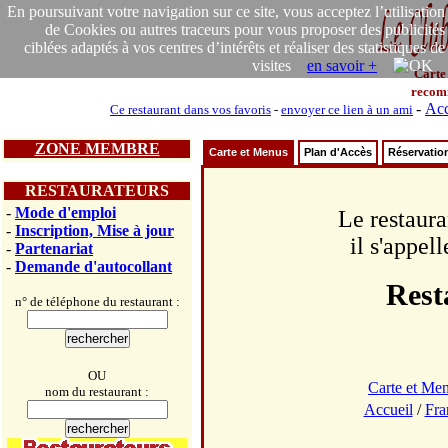
En poursuivant votre navigation sur ce site, vous acceptez l’utilisation
de Cookies ou autres traceurs pour vous proposer des publicités
ciblées adaptés à vos centres d’intérêts et réaliser des statistiques de
visites
en savoir +
Carte
recom
-
Acc
Ce restaurant dans vos favoris
-
envoyer ce lien à un ami
ZONE MEMBRE
Carte et Menus
Plan d'Accès
Réservatio
RESTAURATEURS
-
Mode d'emploi
Le restaura
-
Inscription, Mise à jour
il s'appel
-
Partenariat
-
Demande d'autocollant
Rest
n° de téléphone du restaurant :
OU
Carte et Me
nom du restaurant :
Accueil
/
Fra