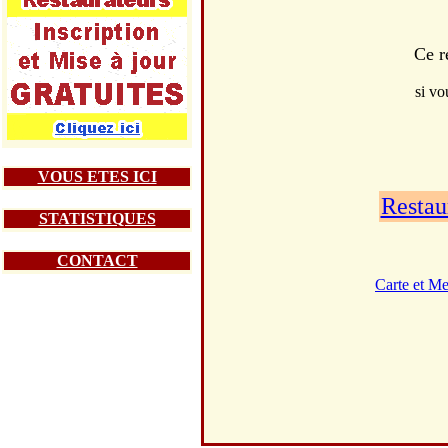
Ce r
si vo
VOUS ETES ICI
Restau
STATISTIQUES
CONTACT
Carte et M