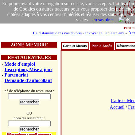
En poursuivant votre navigation sur ce site, vous acceptez l’utilisation
de Cookies ou autres traceurs pour vous proposer des publicités
ciblées adaptés à vos centres d’intérêts et réaliser des statistiques de
visites
en savoir +
Carte
recom
-
Acc
Ce restaurant dans vos favoris
-
envoyer ce lien à un ami
ZONE MEMBRE
Carte et Menus
Plan d'Accès
Réservatio
RESTAURATEURS
-
Mode d'emploi
-
Inscription, Mise à jour
-
Partenariat
-
Demande d'autocollant
n° de téléphone du restaurant :
Carte et Me
Accueil
/
Fra
OU
nom du restaurant :