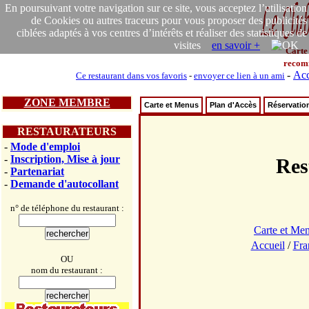
En poursuivant votre navigation sur ce site, vous acceptez l’utilisation
de Cookies ou autres traceurs pour vous proposer des publicités
ciblées adaptés à vos centres d’intérêts et réaliser des statistiques de
visites
en savoir +
Carte
recom
-
Acc
Ce restaurant dans vos favoris
-
envoyer ce lien à un ami
ZONE MEMBRE
Carte et Menus
Plan d'Accès
Réservatio
RESTAURATEURS
-
Mode d'emploi
-
Inscription, Mise à jour
Re
-
Partenariat
-
Demande d'autocollant
n° de téléphone du restaurant :
Carte et Me
Accueil
/
Fra
OU
nom du restaurant :