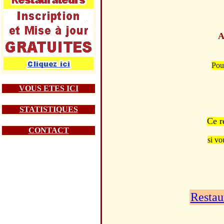
A
Pou
VOUS ETES ICI
STATISTIQUES
Ce r
CONTACT
si vo
Restau