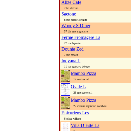
Alize Cafe
7 bd delfino
Saetone
8 rue alsace lorraine
Woody S Diner
37 bis rue angleterre
Ferme Fromagere La
27 rue lepante
Dounia Zed
7 rue assalit
Indyana L
11 rue gustave deloye
Mambo Pizza
12 rue trachel
Ovale L
29 rue pastorelli
Mambo Pizza
22 avenue raymond comboul
Epicuriens Les
6 place wilson
Villa D Este La