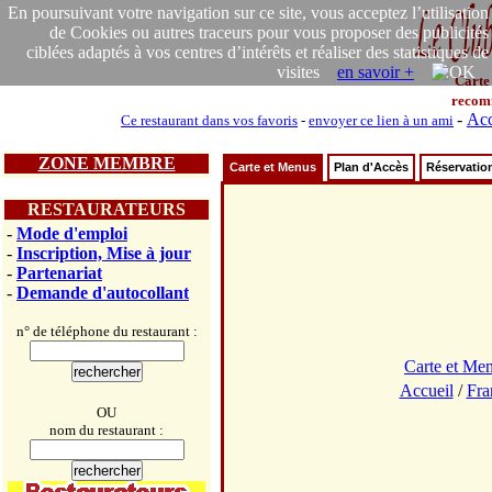
En poursuivant votre navigation sur ce site, vous acceptez l’utilisation
de Cookies ou autres traceurs pour vous proposer des publicités
ciblées adaptés à vos centres d’intérêts et réaliser des statistiques de
visites
en savoir +
Carte
recom
-
Acc
Ce restaurant dans vos favoris
-
envoyer ce lien à un ami
ZONE MEMBRE
Carte et Menus
Plan d'Accès
Réservatio
RESTAURATEURS
-
Mode d'emploi
-
Inscription, Mise à jour
-
Partenariat
-
Demande d'autocollant
n° de téléphone du restaurant :
Carte et Me
Accueil
/
Fra
OU
nom du restaurant :