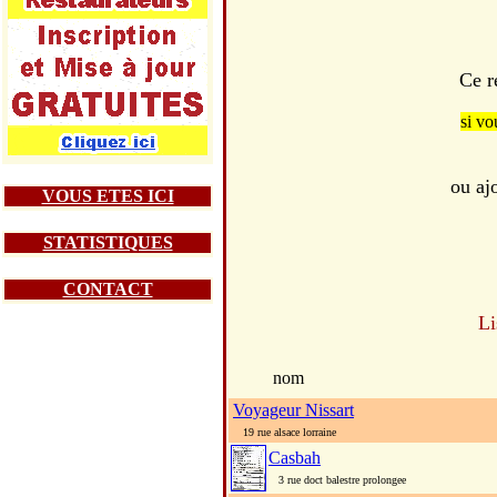
Ce r
si vo
ou aj
VOUS ETES ICI
STATISTIQUES
CONTACT
Li
nom
Voyageur Nissart
19 rue alsace lorraine
Casbah
3 rue doct balestre prolongee