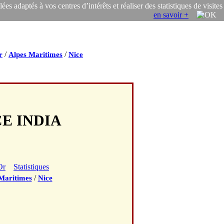
s adaptés à vos centres d’intérêts et réaliser des statistiques de visites
en savoir +
/
/
r
Alpes Maritimes
Nice
CE INDIA
Or
Statistiques
/
Maritimes
Nice