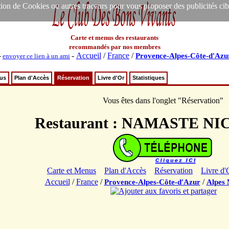
ion de Cookies ou autres traceurs pour vous proposer des publicités ciblée
Carte et menus des restaurants
recommandés par nos membres
-
Accueil
/
France
/
Provence-Alpes-Côte-d'Azu
-
envoyer ce lien à un ami
nus
Plan d'Accès
Réservation
Livre d'Or
Statistiques
Vous êtes dans l'onglet "Réservation"
Restaurant : NAMASTE NI
Carte et Menus
Plan d'Accès
Réservation
Livre d'
Accueil
/
France
/
/
Provence-Alpes-Côte-d'Azur
Alpes 