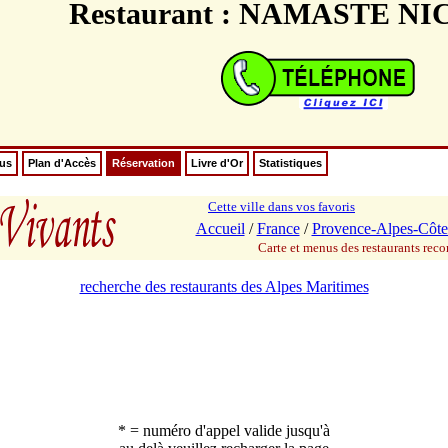
Restaurant : NAMASTE NI
nus
Plan d'Accès
Réservation
Livre d'Or
Statistiques
Cette ville dans vos favoris
Accueil
/
France
/
Provence-Alpes-Côte
Carte et menus des restaurants re
recherche des restaurants des Alpes Maritimes
* = numéro d'appel valide jusqu'à