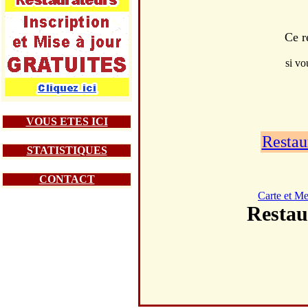
Ce r
si vo
VOUS ETES ICI
Restau
STATISTIQUES
CONTACT
Carte et M
Resta