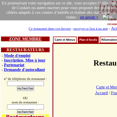
En poursuivant votre navigation sur ce site, vous acceptez l’utilisation
de Cookies ou autres traceurs pour vous proposer des publicités
ciblées adaptés à vos centres d’intérêts et réaliser des statistiques de
visites
en savoir +
Carte
recom
-
Acc
Ce restaurant dans vos favoris
-
envoyer ce lien à un ami
ZONE MEMBRE
Carte et Menus
Plan d'Accès
Réservatio
RESTAURATEURS
-
Mode d'emploi
-
Inscription, Mise à jour
Resta
-
Partenariat
-
Demande d'autocollant
n° de téléphone du restaurant :
Carte et Me
Accueil
/
Fra
OU
nom du restaurant :