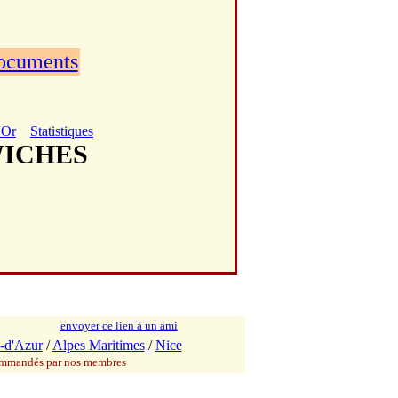
documents
'Or
Statistiques
WICHES
envoyer ce lien à un ami
-d'Azur
/
Alpes Maritimes
/
Nice
commandés par nos membres