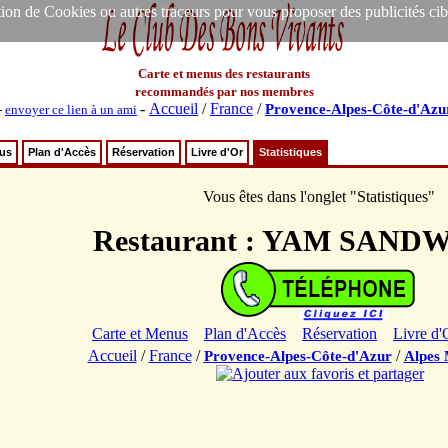
ion de Cookies ou autres traceurs pour vous proposer des publicités ciblée
Carte et menus des restaurants
recommandés par nos membres
-
Accueil
/
France
/
Provence-Alpes-Côte-d'Azu
-
envoyer ce lien à un ami
nus
Plan d'Accès
Réservation
Livre d'Or
Statistiques
Vous êtes dans l'onglet "Statistiques"
Restaurant : YAM SAND
Carte et Menus
Plan d'Accès
Réservation
Livre d'
Accueil
/
France
/
/
Provence-Alpes-Côte-d'Azur
Alpes 