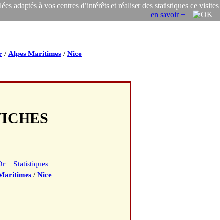
s adaptés à vos centres d’intérêts et réaliser des statistiques de visites
en savoir +
/
/
r
Alpes Maritimes
Nice
WICHES
Or
Statistiques
/
Maritimes
Nice