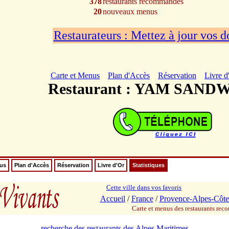
378
restaurants recommandés
20
nouveaux menus
Restaurateurs : Mettez à jour vos 
Carte et Menus
Plan d'Accès
Réservation
Livre d
Restaurant : YAM SAND
nus
Plan d'Accès
Réservation
Livre d'Or
Statistiques
Cette ville dans vos favoris
Accueil
/
France
/
Provence-Alpes-Côte
Carte et menus des restaurants re
recherche des restaurants des Alpes Maritimes