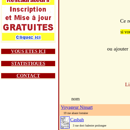
Ce r
si vo
ou ajouter
VOUS ETES ICI
STATISTIQUES
CONTACT
Li
nom
Voyageur Nissart
19 rue alsace lorraine
Casbah
3 rue doct balestre prolongee