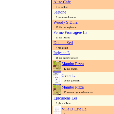
Alize Cafe
7 bd delfino
Saetone
8 rue alsace lorraine
Woody S Diner
37 bis rue angleterre
Ferme Fromagere La
27 rue lepante
Dounia Zed
7 rue assalit
Indyana L
11 rue gustave deloye
Mambo Pizza
12 rue trachel
Ovale L
29 rue pastorelli
Mambo Pizza
22 avenue raymond comboul
Epicuriens Les
6 place wilson
Villa D Este La