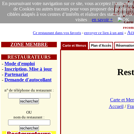
En poursuivant votre navigation sur ce site, vous acceptez l’utilisation
de Cookies ou autres traceurs pour vous proposer des publicités
ciblées adaptés à vos centres d’intérêts et réaliser des statistiques de
visites
en savoir +
Carte
recom
-
Acc
Ce restaurant dans vos favoris
-
envoyer ce lien à un ami
ZONE MEMBRE
Carte et Menus
Plan d'Accès
Réservatio
RESTAURATEURS
-
Mode d'emploi
-
Inscription, Mise à jour
Res
-
Partenariat
-
Demande d'autocollant
n° de téléphone du restaurant :
Carte et Me
Accueil
/
Fra
OU
nom du restaurant :