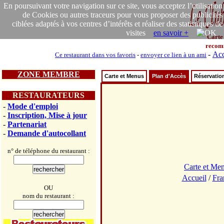
En poursuivant votre navigation sur ce site, vous acceptez l’utilisation
de Cookies ou autres traceurs pour vous proposer des publicités
ciblées adaptés à vos centres d’intérêts et réaliser des statistiques de
visites
en savoir +
Carte
recom
-
Acc
Ce restaurant dans vos favoris
-
envoyer ce lien à un ami
ZONE MEMBRE
Carte et Menus
Plan d'Accès
Réservatio
RESTAURATEURS
-
Mode d'emploi
-
Inscription, Mise à jour
-
Partenariat
-
Demande d'autocollant
n° de téléphone du restaurant :
Carte et Me
Accueil
/
Fra
OU
nom du restaurant :