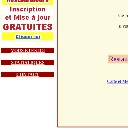
Ce r
si vo
VOUS ETES ICI
Restau
STATISTIQUES
CONTACT
Carte et M