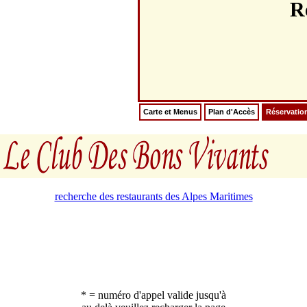
R
Carte et Menus
Plan d'Accès
Réservatio
recherche des restaurants des Alpes Maritimes
* = numéro d'appel valide jusqu'à