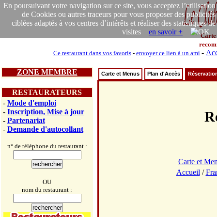
En poursuivant votre navigation sur ce site, vous acceptez l’utilisation
de Cookies ou autres traceurs pour vous proposer des publicités
ciblées adaptés à vos centres d’intérêts et réaliser des statistiques de
visites
en savoir +
Carte
recom
-
Acc
Ce restaurant dans vos favoris
-
envoyer ce lien à un ami
ZONE MEMBRE
Carte et Menus
Plan d'Accès
Réservatio
RESTAURATEURS
-
Mode d'emploi
-
Inscription, Mise à jour
R
-
Partenariat
-
Demande d'autocollant
n° de téléphone du restaurant :
Carte et Me
Accueil
/
Fra
OU
nom du restaurant :