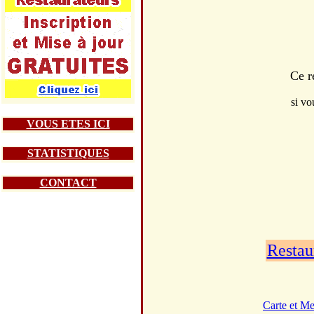
Ce r
si vo
VOUS ETES ICI
STATISTIQUES
CONTACT
Restau
Carte et M