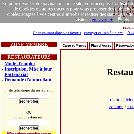
En poursuivant votre navigation sur ce site, vous acceptez l’utilisation
de Cookies ou autres traceurs pour vous proposer des publicités
ciblées adaptés à vos centres d’intérêts et réaliser des statistiques de
visites
en savoir +
Carte
recom
-
Acc
Ce restaurant dans vos favoris
-
envoyer ce lien à un ami
ZONE MEMBRE
Carte et Menus
Plan d'Accès
Réservatio
RESTAURATEURS
-
Mode d'emploi
-
Inscription, Mise à jour
Resta
-
Partenariat
-
Demande d'autocollant
n° de téléphone du restaurant :
Carte et Me
Accueil
/
Fra
OU
nom du restaurant :