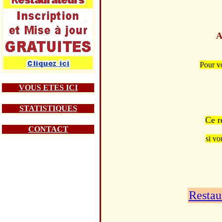
A
Pour v
VOUS ETES ICI
STATISTIQUES
Ce r
CONTACT
si vo
Restau