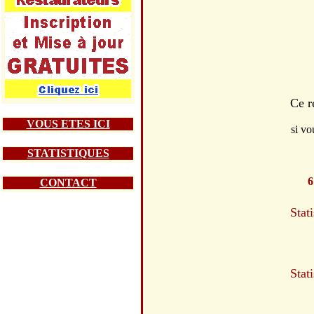
Ce r
VOUS ETES ICI
si vo
STATISTIQUES
6
CONTACT
Stat
Stat