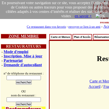
En poursuivant votre navigation sur ce site, vous acceptez l’utilisation
de Cookies ou autres traceurs pour vous proposer des publicités
ciblées adaptés à vos centres d’intérêts et réaliser des statistiques de
visites
en savoir +
Carte
recom
-
Acc
Ce restaurant dans vos favoris
-
envoyer ce lien à un ami
ZONE MEMBRE
Carte et Menus
Plan d'Accès
Réservatio
RESTAURATEURS
-
Mode d'emploi
-
Inscription, Mise à jour
Res
-
Partenariat
-
Demande d'autocollant
n° de téléphone du restaurant :
Carte et Me
Accueil
/
Fra
OU
nom du restaurant :