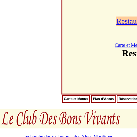
Restau
Carte et M
Re
Carte et Menus
Plan d'Accès
Réservatio
recherche des restaurants des Alpes Maritimes