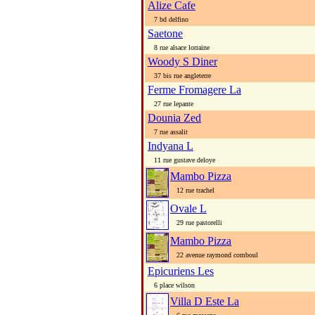
Alize Cafe
7 bd delfino
Saetone
8 rue alsace lorraine
Woody S Diner
37 bis rue angleterre
Ferme Fromagere La
27 rue lepante
Dounia Zed
7 rue assalit
Indyana L
11 rue gustave deloye
Mambo Pizza
12 rue trachel
Ovale L
29 rue pastorelli
Mambo Pizza
22 avenue raymond comboul
Epicuriens Les
6 place wilson
Villa D Este La