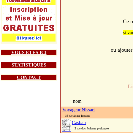
Ce r
si vo
ou ajoute
VOUS ETES ICI
STATISTIQUES
CONTACT
Li
nom
Voyageur Nissart
19 rue alsace lorraine
Casbah
3 rue doct balestre prolongee