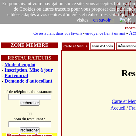
En poursuivant votre navigation sur ce site, vous acceptez l’utilisation
de Cookies ou autres traceurs pour vous proposer des publicités
ciblées adaptés à vos centres d’intérêts et réaliser des statistiques de
visites
en savoir +
Carte
recom
-
Acc
Ce restaurant dans vos favoris
-
envoyer ce lien à un ami
ZONE MEMBRE
Carte et Menus
Plan d'Accès
Réservatio
RESTAURATEURS
-
Mode d'emploi
-
Inscription, Mise à jour
Res
-
Partenariat
-
Demande d'autocollant
n° de téléphone du restaurant :
Carte et Me
Accueil
/
Fra
OU
nom du restaurant :