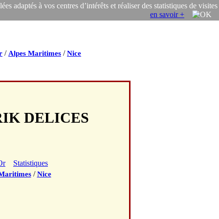
s adaptés à vos centres d’intérêts et réaliser des statistiques de visites
en savoir +
/
/
r
Alpes Maritimes
Nice
RIK DELICES
Or
Statistiques
/
Maritimes
Nice