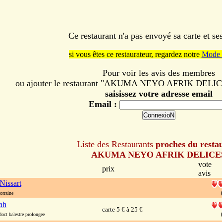
Ce restaurant n'a pas envoyé sa carte et s
si vous êtes ce restaurateur, regardez notre
Mode 
Pour voir les avis des membres
ou ajouter le restaurant "AKUMA NEYO AFRIK DELICES"
saisissez votre adresse email
Email :
Liste des Restaurants
proches du resta
AKUMA NEYO AFRIK DELICE
vote
prix
avis
Nissart
orraine
ah
carte 5 € à 25 €
oct balestre prolongee