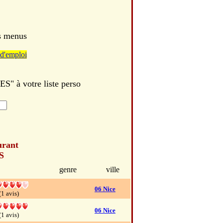
es menus
d'emploi
 à votre liste perso
urant
S
genre
ville
06 Nice
(1 avis)
06 Nice
(1 avis)