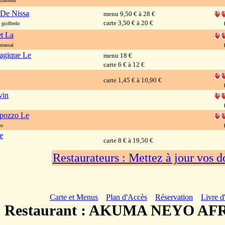
massena
 De Nissa
menu 9,50 € à 28 €
carte 3,50 € à 20 €
gioffredo
et La
roassal
agique Le
menu 18 €
carte 6 € à 12 €
carte 1,45 € à 10,90 €
vin
lpozzo Le
zo
e
carte 8 € à 19,50 €
Restaurateurs : Mettez à jour vos 
Carte et Menus
Plan d'Accès
Réservation
Livre d
Restaurant : AKUMA NEYO AF