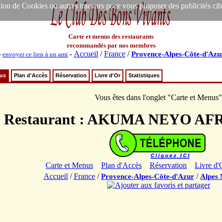
ion de Cookies ou autres traceurs pour vous proposer des publicités ciblée
Carte et menus des restaurants
recommandés par nos membres
-
Accueil
/
France
/
Provence-Alpes-Côte-d'Azu
-
envoyer ce lien à un ami
nus
Plan d'Accès
Réservation
Livre d'Or
Statistiques
Vous êtes dans l'onglet "Carte et Menus"
Restaurant : AKUMA NEYO AF
Carte et Menus
Plan d'Accès
Réservation
Livre d'
Accueil
/
France
/
/
Provence-Alpes-Côte-d'Azur
Alpes 