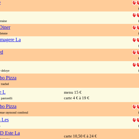
e
rraine
Diner
eterre
omagere La
ed
 deloye
o Pizza
trachel
e L
menu 15 €
carte 4 € à 19 €
pastorelli
o Pizza
nue raymond comboul
s Les
n
 D Este La
carte 10,50 € à 24 €