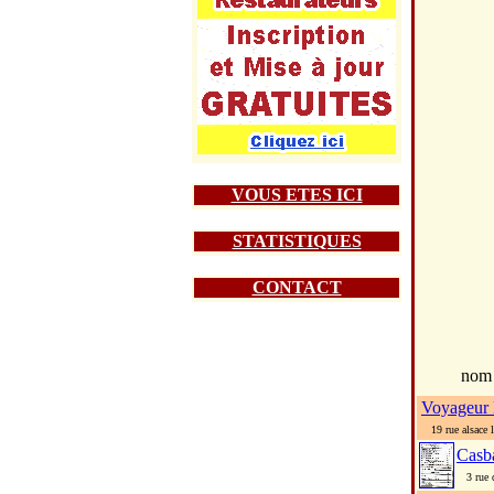
VOUS ETES ICI
STATISTIQUES
CONTACT
nom
Voyageur 
19 rue alsace l
Casb
3 rue d