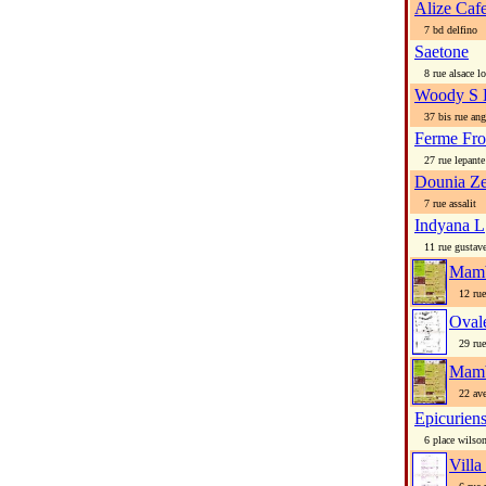
Alize Caf
7 bd delfino
Saetone
8 rue alsace lo
Woody S 
37 bis rue angl
Ferme Fr
27 rue lepante
Dounia Z
7 rue assalit
Indyana L
11 rue gustave
Mamb
12 rue 
Oval
29 rue 
Mamb
22 ave
Epicurien
6 place wilso
Villa