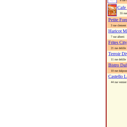
6 rue 
Cafe
55 rue 
Petite For
3 rue clement 
Haricot M
7 rue alberti
Frites City
21 rue delille
Terroir Di
11 rue delille
Bistro Da
10 rue dalpoz
Castello L
44 rue vernier