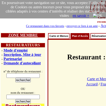
En poursuivant votre navigation sur ce site, vous acceptez l’utilisation
de Cookies ou autres traceurs pour vous proposer des publicités
ciblées adaptés à vos centres d’intérêts et réaliser des statistiques de
visites
en savoir +
Carte
recom
-
Acc
Ce restaurant dans vos favoris
-
envoyer ce lien à un ami
ZONE MEMBRE
Carte et Menus
Plan d'Accès
Réservatio
RESTAURATEURS
-
Mode d'emploi
-
Inscription, Mise à jour
Restauran
-
Partenariat
-
Demande d'autocollant
n° de téléphone du restaurant :
Carte et Me
Accueil
/
Fra
OU
nom du restaurant :