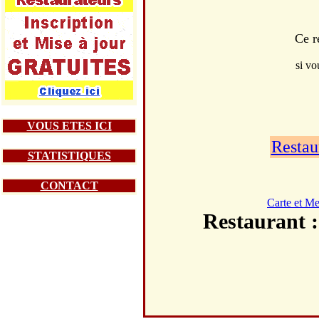
Ce r
si vo
VOUS ETES ICI
Restau
STATISTIQUES
CONTACT
Carte et M
Restauran