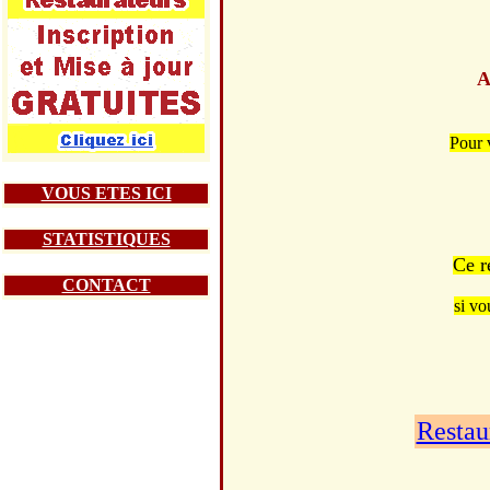
A
Pour 
VOUS ETES ICI
STATISTIQUES
Ce r
CONTACT
si vo
Restau