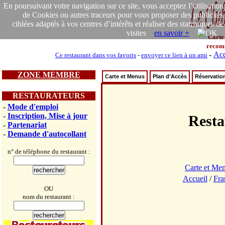
En poursuivant votre navigation sur ce site, vous acceptez l’utilisation
de Cookies ou autres traceurs pour vous proposer des publicités
ciblées adaptés à vos centres d’intérêts et réaliser des statistiques de
visites
en savoir +
Carte
recom
-
Acc
Ce restaurant dans vos favoris
-
envoyer ce lien à un ami
ZONE MEMBRE
Carte et Menus
Plan d'Accès
Réservatio
RESTAURATEURS
-
Mode d'emploi
-
Inscription, Mise à jour
Rest
-
Partenariat
-
Demande d'autocollant
n° de téléphone du restaurant :
Carte et Me
Accueil
/
Fra
OU
nom du restaurant :