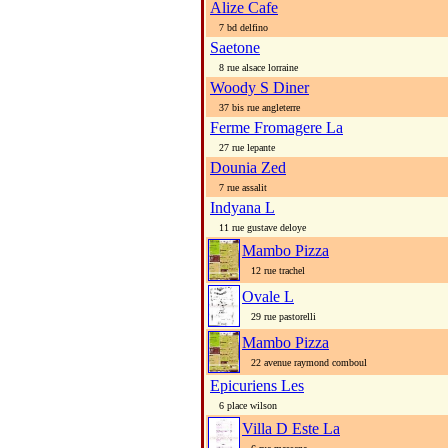
Alize Cafe
7 bd delfino
Saetone
8 rue alsace lorraine
Woody S Diner
37 bis rue angleterre
Ferme Fromagere La
27 rue lepante
Dounia Zed
7 rue assalit
Indyana L
11 rue gustave deloye
Mambo Pizza
12 rue trachel
Ovale L
29 rue pastorelli
Mambo Pizza
22 avenue raymond comboul
Epicuriens Les
6 place wilson
Villa D Este La