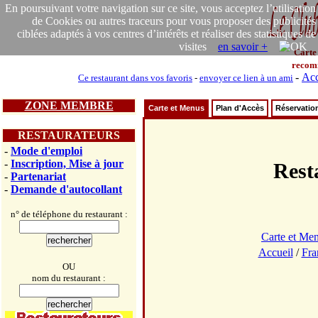
En poursuivant votre navigation sur ce site, vous acceptez l’utilisation
de Cookies ou autres traceurs pour vous proposer des publicités
ciblées adaptés à vos centres d’intérêts et réaliser des statistiques de
visites
en savoir +
Carte
recom
-
Acc
Ce restaurant dans vos favoris
-
envoyer ce lien à un ami
ZONE MEMBRE
Carte et Menus
Plan d'Accès
Réservatio
RESTAURATEURS
-
Mode d'emploi
-
Inscription, Mise à jour
Res
-
Partenariat
-
Demande d'autocollant
n° de téléphone du restaurant :
Carte et Me
Accueil
/
Fra
OU
nom du restaurant :