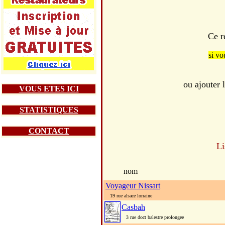
Ce r
si vo
ou ajouter
VOUS ETES ICI
STATISTIQUES
CONTACT
Li
nom
Voyageur Nissart
19 rue alsace lorraine
Casbah
3 rue doct balestre prolongee