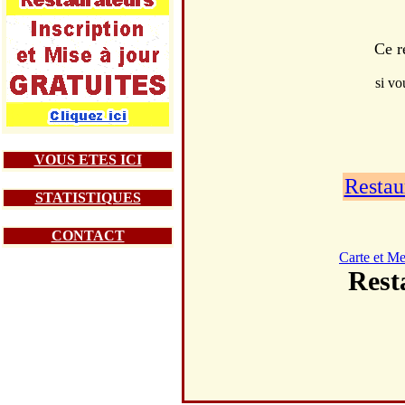
Ce r
si vo
VOUS ETES ICI
Restau
STATISTIQUES
CONTACT
Carte et M
Rest