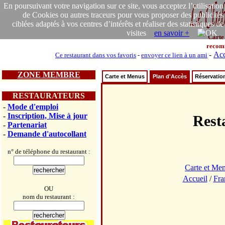
En poursuivant votre navigation sur ce site, vous acceptez l’utilisation
de Cookies ou autres traceurs pour vous proposer des publicités
ciblées adaptés à vos centres d’intérêts et réaliser des statistiques de
visites
en savoir +
Carte
recom
-
Acc
Ce restaurant dans vos favoris
-
envoyer ce lien à un ami
ZONE MEMBRE
Carte et Menus
Plan d'Accès
Réservatio
RESTAURATEURS
-
Mode d'emploi
-
Inscription, Mise à jour
Rest
-
Partenariat
-
Demande d'autocollant
n° de téléphone du restaurant :
Carte et Me
Accueil
/
Fra
OU
nom du restaurant :