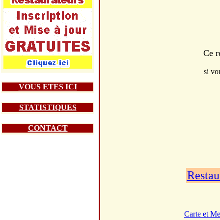
Ce r
si vo
VOUS ETES ICI
STATISTIQUES
CONTACT
Restau
Carte et M