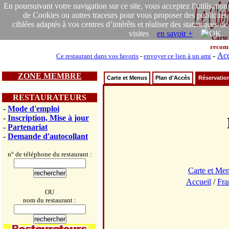
En poursuivant votre navigation sur ce site, vous acceptez l’utilisation
de Cookies ou autres traceurs pour vous proposer des publicités
ciblées adaptés à vos centres d’intérêts et réaliser des statistiques de
visites
en savoir +
Carte
recom
-
Acc
Ce restaurant dans vos favoris
-
envoyer ce lien à un ami
ZONE MEMBRE
Carte et Menus
Plan d'Accès
Réservatio
RESTAURATEURS
-
Mode d'emploi
-
Inscription, Mise à jour
-
Partenariat
-
Demande d'autocollant
n° de téléphone du restaurant :
Carte et Me
Accueil
/
Fra
OU
nom du restaurant :