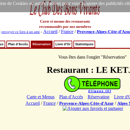
ion de Cookies ou autres traceurs pour vous proposer des publicités ciblée
Carte et menus des restaurants
recommandés par nos membres
-
Accueil
/
France
/
Provence-Alpes-Côte-d'Azu
-
envoyer ce lien à un ami
nus
Plan d'Accès
Réservation
Livre d'Or
Statistiques
Vous êtes dans l'onglet "Réservation"
Restaurant : LE KET
Carte et Menus
Plan d'Accès
Réservation
Livre d'
Accueil
/
France
/
/
Provence-Alpes-Côte-d'Azur
Alpes 