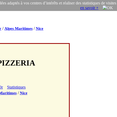
s adaptés à vos centres d’intérêts et réaliser des statistiques de visites
en savoir +
/
/
r
Alpes Maritimes
Nice
 PIZZERIA
Or
Statistiques
/
Maritimes
Nice