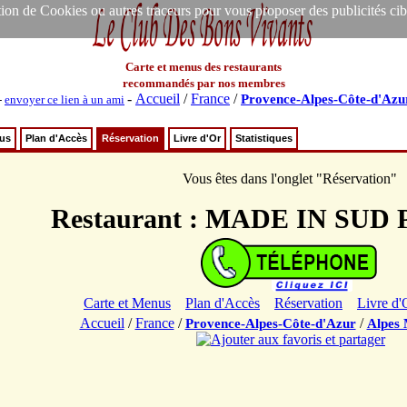
ion de Cookies ou autres traceurs pour vous proposer des publicités ciblée
Carte et menus des restaurants
recommandés par nos membres
-
Accueil
/
France
/
Provence-Alpes-Côte-d'Azu
-
envoyer ce lien à un ami
nus
Plan d'Accès
Réservation
Livre d'Or
Statistiques
Vous êtes dans l'onglet "Réservation"
Restaurant : MADE IN SUD
Carte et Menus
Plan d'Accès
Réservation
Livre d'
Accueil
/
France
/
/
Provence-Alpes-Côte-d'Azur
Alpes 