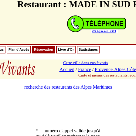
Restaurant : MADE IN SUD
nus
Plan d'Accès
Réservation
Livre d'Or
Statistiques
Cette ville dans vos favoris
Accueil
/
France
/
Provence-Alpes-Côte
Carte et menus des restaurants re
recherche des restaurants des Alpes Maritimes
* = numéro d'appel valide jusqu'à