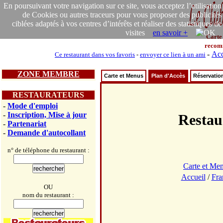
En poursuivant votre navigation sur ce site, vous acceptez l’utilisation
de Cookies ou autres traceurs pour vous proposer des publicités
ciblées adaptés à vos centres d’intérêts et réaliser des statistiques de
visites
en savoir +
Carte
recom
-
Acc
Ce restaurant dans vos favoris
-
envoyer ce lien à un ami
ZONE MEMBRE
Carte et Menus
Plan d'Accès
Réservatio
RESTAURATEURS
-
Mode d'emploi
-
Inscription, Mise à jour
Resta
-
Partenariat
-
Demande d'autocollant
n° de téléphone du restaurant :
Carte et Me
Accueil
/
Fra
OU
nom du restaurant :