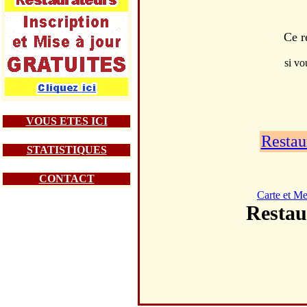
Ce r
si vo
VOUS ETES ICI
Restau
STATISTIQUES
CONTACT
Carte et M
Resta