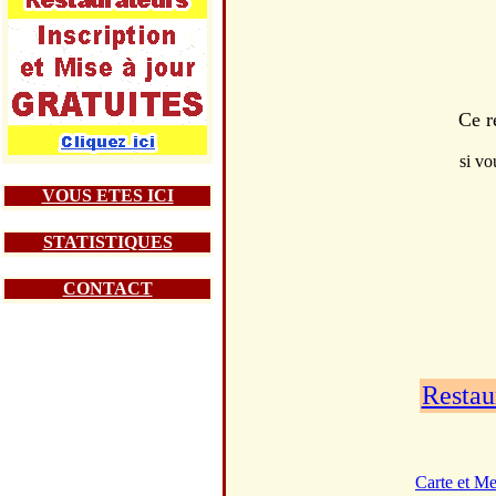
Ce r
si vo
VOUS ETES ICI
STATISTIQUES
CONTACT
Restau
Carte et M