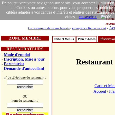
En poursuivant votre navigation sur ce site, vous acceptez l’utilisation
de Cookies ou autres traceurs pour vous proposer des publicités
ciblées adaptés à vos centres d’intérêts et réaliser des statistiques de
visites
en savoir +
Carte
recom
-
Acc
Ce restaurant dans vos favoris
-
envoyer ce lien à un ami
ZONE MEMBRE
Carte et Menus
Plan d'Accès
Réservatio
RESTAURATEURS
-
Mode d'emploi
-
Inscription, Mise à jour
Restaura
-
Partenariat
-
Demande d'autocollant
n° de téléphone du restaurant :
Carte et Me
Accueil
/
Fra
OU
nom du restaurant :