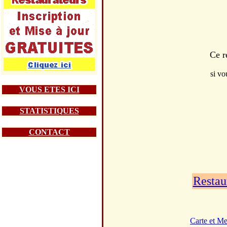
Ce r
si vo
VOUS ETES ICI
STATISTIQUES
CONTACT
Restau
Carte et M