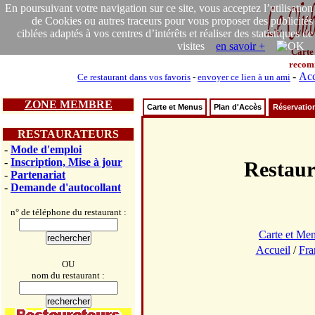
En poursuivant votre navigation sur ce site, vous acceptez l’utilisation
de Cookies ou autres traceurs pour vous proposer des publicités
ciblées adaptés à vos centres d’intérêts et réaliser des statistiques de
visites
en savoir +
Carte
recom
-
Acc
Ce restaurant dans vos favoris
-
envoyer ce lien à un ami
ZONE MEMBRE
Carte et Menus
Plan d'Accès
Réservatio
RESTAURATEURS
-
Mode d'emploi
-
Inscription, Mise à jour
Restau
-
Partenariat
-
Demande d'autocollant
n° de téléphone du restaurant :
Carte et Me
Accueil
/
Fra
OU
nom du restaurant :