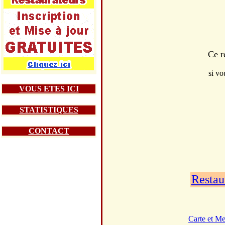
Ce r
si vo
VOUS ETES ICI
STATISTIQUES
CONTACT
Restau
Carte et M