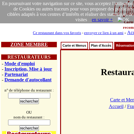
En poursuivant votre navigation sur ce site, vous acceptez l’utilisation
de Cookies ou autres traceurs pour vous proposer des publicités
ciblées adaptés à vos centres d’intérêts et réaliser des statistiques de
visites
en savoir +
Carte
recom
-
Acc
Ce restaurant dans vos favoris
-
envoyer ce lien à un ami
ZONE MEMBRE
Carte et Menus
Plan d'Accès
Réservatio
RESTAURATEURS
-
Mode d'emploi
-
Inscription, Mise à jour
Restaur
-
Partenariat
-
Demande d'autocollant
n° de téléphone du restaurant :
Carte et Me
Accueil
/
Fra
OU
nom du restaurant :