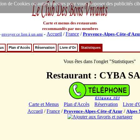
ion de Cookies ou autres traceurs pour vous proposer des publicités ciblée
Carte et menus des restaurants
recommandés par nos membres
-
Accueil
/
France
/
Provence-Alpes-Côte-d'Azu
-
envoyer ce lien à un ami
nus
Plan d'Accès
Réservation
Livre d'Or
Statistiques
Vous êtes dans l'onglet "Statistiques"
Restaurant : CYBA S
Carte et Menus
Plan d'Accès
Réservation
Livre d'
Accueil
/
France
/
/
Provence-Alpes-Côte-d'Azur
Alpes 