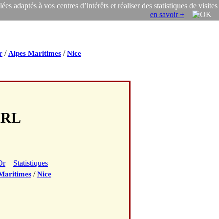
s adaptés à vos centres d’intérêts et réaliser des statistiques de visites
en savoir +
/
/
r
Alpes Maritimes
Nice
ARL
Or
Statistiques
/
Maritimes
Nice