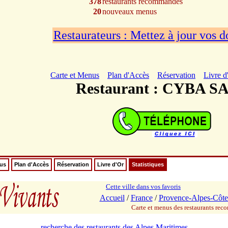
378
restaurants recommandés
20
nouveaux menus
Restaurateurs : Mettez à jour vos 
Carte et Menus
Plan d'Accès
Réservation
Livre d
Restaurant : CYBA S
nus
Plan d'Accès
Réservation
Livre d'Or
Statistiques
Cette ville dans vos favoris
Accueil
/
France
/
Provence-Alpes-Côte
Carte et menus des restaurants re
recherche des restaurants des Alpes Maritimes