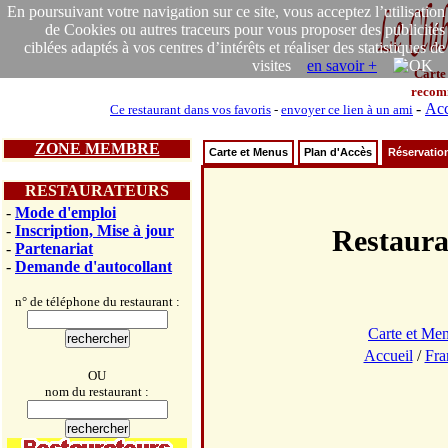
En poursuivant votre navigation sur ce site, vous acceptez l’utilisation
de Cookies ou autres traceurs pour vous proposer des publicités
ciblées adaptés à vos centres d’intérêts et réaliser des statistiques de
visites
en savoir +
Carte
recom
-
Acc
Ce restaurant dans vos favoris
-
envoyer ce lien à un ami
ZONE MEMBRE
Carte et Menus
Plan d'Accès
Réservatio
RESTAURATEURS
-
Mode d'emploi
-
Inscription, Mise à jour
Restau
-
Partenariat
-
Demande d'autocollant
n° de téléphone du restaurant :
Carte et Me
Accueil
/
Fra
OU
nom du restaurant :