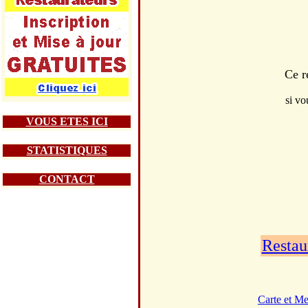
Ce r
si vo
VOUS ETES ICI
STATISTIQUES
CONTACT
Restau
Carte et M