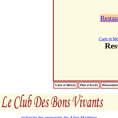
Restau
Carte et M
Res
Carte et Menus
Plan d'Accès
Réservatio
recherche des restaurants des Alpes Maritimes