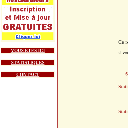
Ce r
VOUS ETES ICI
si vo
STATISTIQUES
6
CONTACT
Stat
Stat