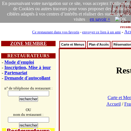
En poursuivant votre navigation sur ce site, vous acceptez l’utilisation
de Cookies ou autres traceurs pour vous proposer des publicités
ciblées adaptés à vos centres d’intérêts et réaliser des statistiques de
visites
en savoir +
Carte
recom
-
Acc
Ce restaurant dans vos favoris
-
envoyer ce lien à un ami
ZONE MEMBRE
Carte et Menus
Plan d'Accès
Réservatio
RESTAURATEURS
-
Mode d'emploi
-
Inscription, Mise à jour
Res
-
Partenariat
-
Demande d'autocollant
n° de téléphone du restaurant :
Carte et Me
Accueil
/
Fra
OU
nom du restaurant :