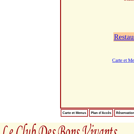
Restau
Carte et M
Carte et Menus
Plan d'Accès
Réservatio