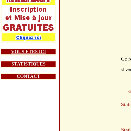
VOUS ETES ICI
Ce r
STATISTIQUES
si vo
CONTACT
6
Stat
Stat