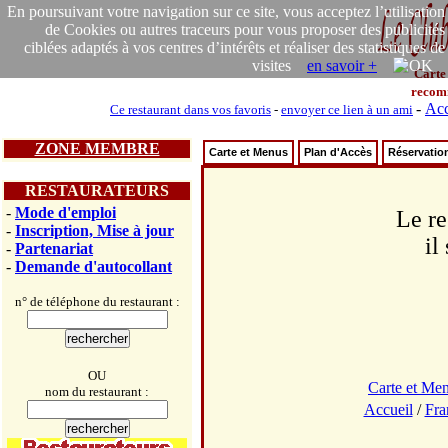
En poursuivant votre navigation sur ce site, vous acceptez l’utilisation
de Cookies ou autres traceurs pour vous proposer des publicités
ciblées adaptés à vos centres d’intérêts et réaliser des statistiques de
visites
en savoir +
Carte
recom
-
Acc
Ce restaurant dans vos favoris
-
envoyer ce lien à un ami
ZONE MEMBRE
Carte et Menus
Plan d'Accès
Réservatio
RESTAURATEURS
-
Mode d'emploi
Le re
-
Inscription, Mise à jour
il
-
Partenariat
-
Demande d'autocollant
n° de téléphone du restaurant :
OU
Carte et Me
nom du restaurant :
Accueil
/
Fra